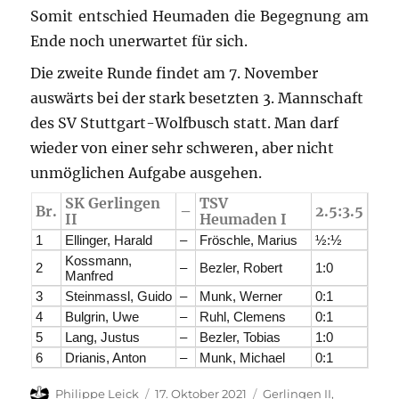
Somit entschied Heumaden die Begegnung am
Ende noch unerwartet für sich.
Die zweite Runde findet am 7. November
auswärts bei der stark besetzten 3. Mannschaft
des SV Stuttgart-Wolfbusch statt. Man darf
wieder von einer sehr schweren, aber nicht
unmöglichen Aufgabe ausgehen.
SK Gerlingen
TSV
B
r.
–
2.5:3.5
II
Heumaden I
1
Ellinger, Harald
–
Fröschle, Marius
½:½
Kossmann,
2
–
Bezler, Robert
1:0
Manfred
3
Steinmassl, Guido
–
Munk, Werner
0:1
4
Bulgrin, Uwe
–
Ruhl, Clemens
0:1
5
Lang, Justus
–
Bezler, Tobias
1:0
6
Drianis, Anton
–
Munk, Michael
0:1
Autor
Veröffentlicht
Kategorien
Philippe Leick
17. Oktober 2021
Gerlingen II
,