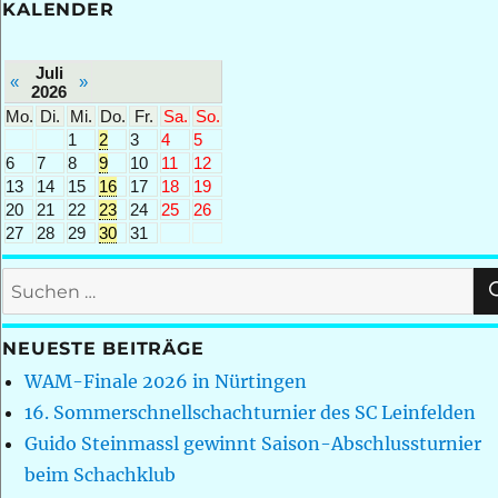
KALENDER
Juli
«
»
2026
Mo.
Di.
Mi.
Do.
Fr.
Sa.
So.
1
2
3
4
5
6
7
8
9
10
11
12
13
14
15
16
17
18
19
20
21
22
23
24
25
26
27
28
29
30
31
Suchen
nach:
NEUESTE BEITRÄGE
WAM-Finale 2026 in Nürtingen
16. Sommerschnellschachturnier des SC Leinfelden
Guido Steinmassl gewinnt Saison-Abschlussturnier
beim Schachklub