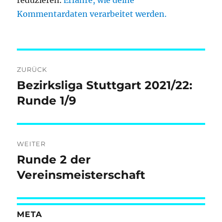
reduzieren.
Erfahre, wie deine
Kommentardaten verarbeitet werden.
Beitragsnavigation
ZURÜCK
Bezirksliga Stuttgart 2021/22:
Vorheriger
Beitrag:
Runde 1/9
WEITER
Runde 2 der
Nächster
Beitrag:
Vereinsmeisterschaft
META