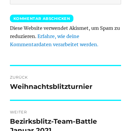
Diese Website verwendet Akismet, um Spam zu
reduzieren.
Erfahre, wie deine
Kommentardaten verarbeitet werden.
Beitragsnavigation
ZURÜCK
Weihnachtsblitzturnier
Vorheriger
Beitrag:
WEITER
Bezirksblitz-Team-Battle
Nächster
Beitrag:
Januar 2021