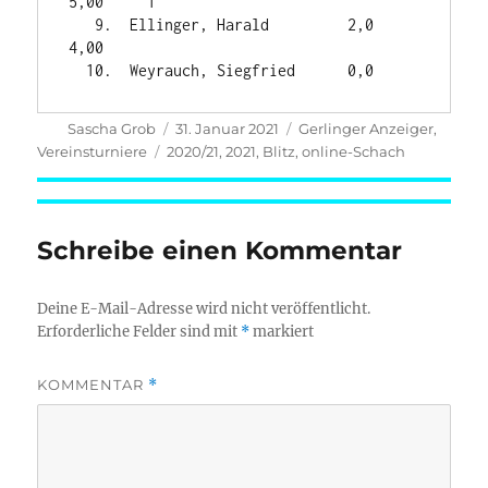
5,00     1

   9.  Ellinger, Harald         2,0     
4,00

Autor
Veröffentlicht
Kategorien
Sascha Grob
31. Januar 2021
Gerlinger Anzeiger
,
am
Schlagwörter
Vereinsturniere
2020/21
,
2021
,
Blitz
,
online-Schach
Schreibe einen Kommentar
Deine E-Mail-Adresse wird nicht veröffentlicht.
Erforderliche Felder sind mit
*
markiert
KOMMENTAR
*