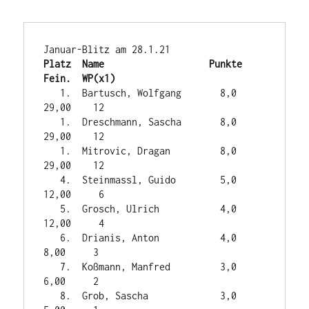
Platz  Name                   Punkte   
Fein.  WP(x1)
   1.  Bartusch, Wolfgang       8,0    
29,00    12

   1.  Dreschmann, Sascha       8,0    
29,00    12

   1.  Mitrovic, Dragan         8,0    
29,00    12

   4.  Steinmassl, Guido        5,0    
12,00     6

   5.  Grosch, Ulrich           4,0    
12,00     4

   6.  Drianis, Anton           4,0     
8,00     3

   7.  Koßmann, Manfred         3,0     
6,00     2

   8.  Grob, Sascha             3,0     