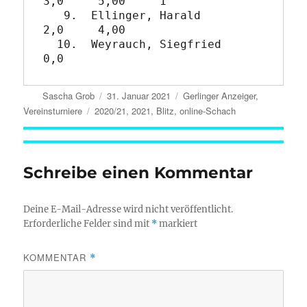
3,0     5,00     1

   9.  Ellinger, Harald         
2,0     4,00

  10.  Weyrauch, Siegfried      
Autor
Veröffentlicht
Kategorien
Sascha Grob
31. Januar 2021
Gerlinger Anzeiger
,
am
Schlagwörter
Vereinsturniere
2020/21
,
2021
,
Blitz
,
online-Schach
Schreibe einen Kommentar
Deine E-Mail-Adresse wird nicht veröffentlicht.
Erforderliche Felder sind mit
*
markiert
KOMMENTAR
*