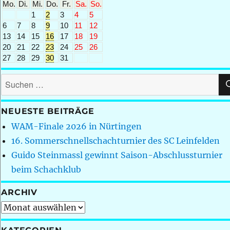
Mo.
Di.
Mi.
Do.
Fr.
Sa.
So.
1
2
3
4
5
6
7
8
9
10
11
12
13
14
15
16
17
18
19
20
21
22
23
24
25
26
27
28
29
30
31
Suchen
nach:
NEUESTE BEITRÄGE
WAM-Finale 2026 in Nürtingen
16. Sommerschnellschachturnier des SC Leinfelden
Guido Steinmassl gewinnt Saison-Abschlussturnier
beim Schachklub
ARCHIV
Archiv