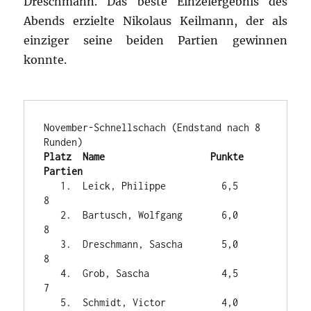
Dreschmann. Das beste Einzelergebnis des
Abends erzielte Nikolaus Keilmann, der als
einziger seine beiden Partien gewinnen
konnte.
November-Schnellschach (Endstand nach 8 
Platz  Name                   Punkte   
Partien
   1.  Leick, Philippe          6,5     
8

   2.  Bartusch, Wolfgang       6,0     
8

   3.  Dreschmann, Sascha       5,0     
8

   4.  Grob, Sascha             4,5     
7

   5.  Schmidt, Victor          4,0     