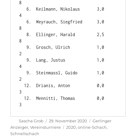
8

   6.  Keilmann, Nikolaus       3,0     
4

   6.  Weyrauch, Siegfried      3,0     
8

   8.  Ellinger, Harald         2,5     
8

   9.  Grosch, Ulrich           1,0     
2

   9.  Lang, Justus             1,0     
4

   9.  Steinmassl, Guido        1,0     
2

  12.  Drianis, Anton           0,0     
3

  12.  Mennitti, Thomas         0,0     
Autor
Veröffentlicht
Kategorien
Sascha Grob
29. November 2020
Gerlinger
am
Schlagwörter
Anzeiger
,
Vereinsturniere
2020
,
online-Schach
,
Schnellschach