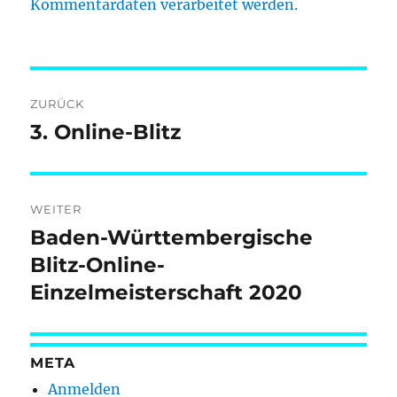
Kommentardaten verarbeitet werden.
Beitragsnavigation
ZURÜCK
3. Online-Blitz
Vorheriger
Beitrag:
WEITER
Baden-Württembergische
Nächster
Beitrag:
Blitz-Online-
Einzelmeisterschaft 2020
META
Anmelden