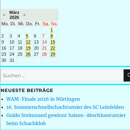
März
«
»
2026
Mo.
Di.
Mi.
Do.
Fr.
Sa.
So.
1
2
3
4
5
6
7
8
9
10
11
12
13
14
15
16
17
18
19
20
21
22
23
24
25
26
27
28
29
30
31
Suchen
nach:
NEUESTE BEITRÄGE
WAM-Finale 2026 in Nürtingen
16. Sommerschnellschachturnier des SC Leinfelden
Guido Steinmassl gewinnt Saison-Abschlussturnier
beim Schachklub