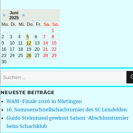
Juni
«
»
2025
Mo.
Di.
Mi.
Do.
Fr.
Sa.
So.
1
2
3
4
5
6
7
8
9
10
11
12
13
14
15
16
17
18
19
20
21
22
23
24
25
26
27
28
29
30
Suchen
nach:
NEUESTE BEITRÄGE
WAM-Finale 2026 in Nürtingen
16. Sommerschnellschachturnier des SC Leinfelden
Guido Steinmassl gewinnt Saison-Abschlussturnier
beim Schachklub