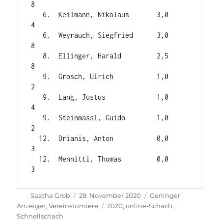
8

   6.  Keilmann, Nikolaus       3,0     
4

   6.  Weyrauch, Siegfried      3,0     
8

   8.  Ellinger, Harald         2,5     
8

   9.  Grosch, Ulrich           1,0     
2

   9.  Lang, Justus             1,0     
4

   9.  Steinmassl, Guido        1,0     
2

  12.  Drianis, Anton           0,0     
3

  12.  Mennitti, Thomas         0,0     
Autor
Veröffentlicht
Kategorien
Sascha Grob
29. November 2020
Gerlinger
am
Schlagwörter
Anzeiger
,
Vereinsturniere
2020
,
online-Schach
,
Schnellschach