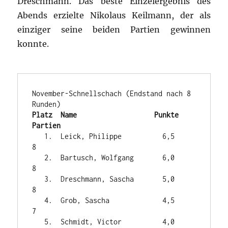
Dreschmann. Das beste Einzelergebnis des
Abends erzielte Nikolaus Keilmann, der als
einziger seine beiden Partien gewinnen
konnte.
November-Schnellschach (Endstand nach 8 
Platz  Name                   Punkte   
Partien
   1.  Leick, Philippe          6,5     
8

   2.  Bartusch, Wolfgang       6,0     
8

   3.  Dreschmann, Sascha       5,0     
8

   4.  Grob, Sascha             4,5     
7

   5.  Schmidt, Victor          4,0     