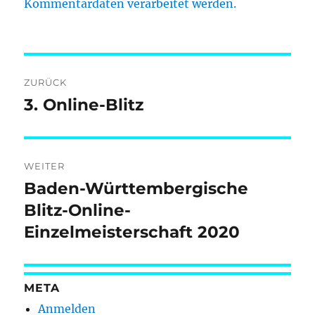
Kommentardaten verarbeitet werden.
Beitragsnavigation
ZURÜCK
3. Online-Blitz
Vorheriger
Beitrag:
WEITER
Baden-Württembergische
Nächster
Beitrag:
Blitz-Online-
Einzelmeisterschaft 2020
META
Anmelden