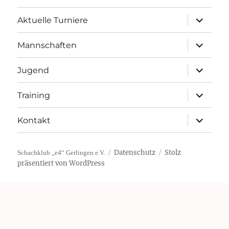
Unterme
Aktuelle Turniere
öffnen
Unterme
Mannschaften
öffnen
Unterme
Jugend
öffnen
Unterme
Training
öffnen
Unterme
Kontakt
öffnen
Datenschutz
Stolz
Schachklub „e4“ Gerlingen e.V.
präsentiert von WordPress