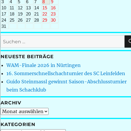
3
4
5
6
7
8
9
10
11
12
13
14
15
16
17
18
19
20
21
22
23
24
25
26
27
28
29
30
31
Suchen
nach:
NEUESTE BEITRÄGE
WAM-Finale 2026 in Nürtingen
16. Sommerschnellschachturnier des SC Leinfelden
Guido Steinmassl gewinnt Saison-Abschlussturnier
beim Schachklub
ARCHIV
Archiv
KATEGORIEN