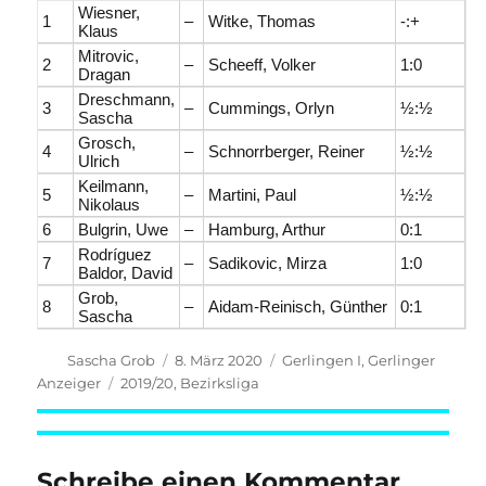
Wiesner,
1
–
Witke, Thomas
-:+
Klaus
Mitrovic,
2
–
Scheeff, Volker
1:0
Dragan
Dreschmann,
3
–
Cummings, Orlyn
½:½
Sascha
Grosch,
4
–
Schnorrberger, Reiner
½:½
Ulrich
Keilmann,
5
–
Martini, Paul
½:½
Nikolaus
6
Bulgrin, Uwe
–
Hamburg, Arthur
0:1
Rodríguez
7
–
Sadikovic, Mirza
1:0
Baldor, David
Grob,
8
–
Aidam-Reinisch, Günther
0:1
Sascha
Autor
Veröffentlicht
Kategorien
Sascha Grob
8. März 2020
Gerlingen I
,
Gerlinger
am
Schlagwörter
Anzeiger
2019/20
,
Bezirksliga
Schreibe einen Kommentar