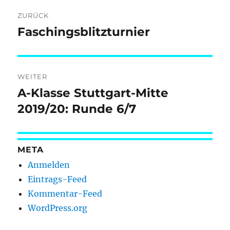
Beitragsnavigation
ZURÜCK
Faschingsblitzturnier
Vorheriger
Beitrag:
WEITER
A-Klasse Stuttgart-Mitte
Nächster
Beitrag:
2019/20: Runde 6/7
META
Anmelden
Eintrags-Feed
Kommentar-Feed
WordPress.org