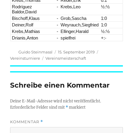
Krebs,Thomas
-
Reder,Erik
0:1
Rodríguez
-
Krebs,Leo
½:½
Baldor,David
Bischoff,Klaus
-
Grob,Sascha
1:0
Deiner,Rolf
-
Weyrauch,Siegfried
1:0
Krebs,Mathias
-
Ellinger,Harald
½:½
Drianis,Anton
-
spielfrei
+:-
Autor
Veröffentlicht
Kategorien
Guido Steinmassl
15. September 2019
am
Schlagwörter
Vereinsturniere
Vereinsmeisterschaft
Schreibe einen Kommentar
Deine E-Mail-Adresse wird nicht veröffentlicht.
Erforderliche Felder sind mit
*
markiert
KOMMENTAR
*