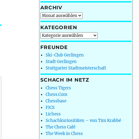
ARCHIV
Archiv
KATEGORIEN
Kategorien
FREUNDE
Ski-Club Gerlingen
Stadt Gerlingen
Stuttgarter Stadtmeisterschaft
SCHACH IM NETZ
Chess Tigers
Chess.Com
Chessbase
FICS
Lichess
Schachkuriositäten – von Tim Krabbé
The Chess Café
The Week in Chess