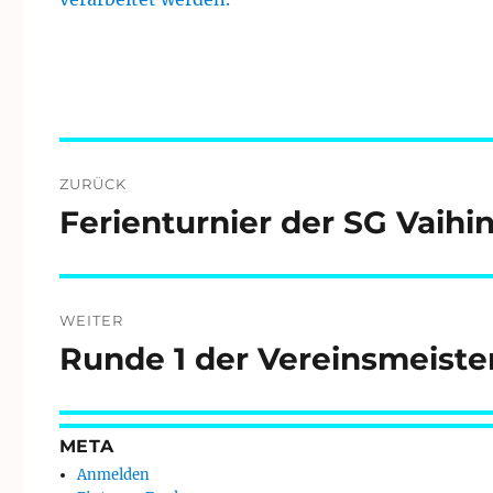
Beitragsnavigation
ZURÜCK
Ferienturnier der SG Vaih
Vorheriger
Beitrag:
WEITER
Runde 1 der Vereinsmeister
Nächster
Beitrag:
META
Anmelden