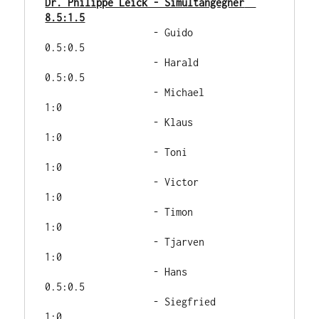
Dr. Philippe Leick - Simultangegner  
8.5:1.5
                   - Guido           
0.5:0.5 

                   - Harald          
0.5:0.5

                   - Michael           
1:0

                   - Klaus             
1:0

                   - Toni              
1:0

                   - Victor            
1:0

                   - Timon             
1:0

                   - Tjarven           
1:0

                   - Hans            
0.5:0.5  

                   - Siegfried         
1:0