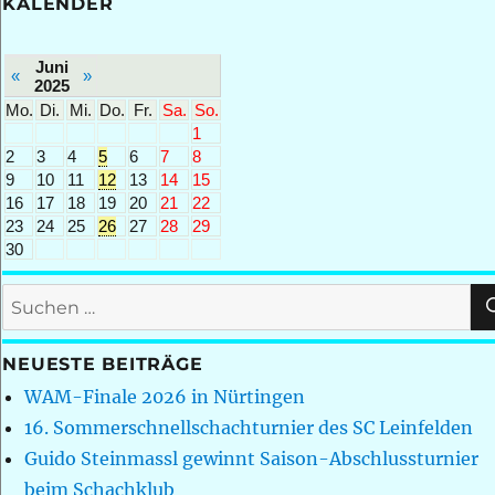
KALENDER
Juni
«
»
2025
Mo.
Di.
Mi.
Do.
Fr.
Sa.
So.
1
2
3
4
5
6
7
8
9
10
11
12
13
14
15
16
17
18
19
20
21
22
23
24
25
26
27
28
29
30
Suchen
nach:
NEUESTE BEITRÄGE
WAM-Finale 2026 in Nürtingen
16. Sommerschnellschachturnier des SC Leinfelden
Guido Steinmassl gewinnt Saison-Abschlussturnier
beim Schachklub