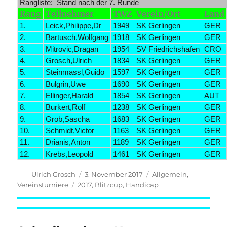
Rangliste: Stand nach der 7. Runde
Rang
Teilnehmer
TWZ
Verein/Ort
Land
1.
Leick,Philippe,Dr
1949
SK Gerlingen
GER
2.
Bartusch,Wolfgang
1918
SK Gerlingen
GER
3.
Mitrovic,Dragan
1954
SV Friedrichshafen
CRO
4.
Grosch,Ulrich
1834
SK Gerlingen
GER
5.
Steinmassl,Guido
1597
SK Gerlingen
GER
6.
Bulgrin,Uwe
1690
SK Gerlingen
GER
7.
Ellinger,Harald
1854
SK Gerlingen
AUT
8.
Burkert,Rolf
1238
SK Gerlingen
GER
9.
Grob,Sascha
1683
SK Gerlingen
GER
10.
Schmidt,Victor
1163
SK Gerlingen
GER
11.
Drianis,Anton
1189
SK Gerlingen
GER
12.
Krebs,Leopold
1461
SK Gerlingen
GER
Autor
Veröffentlicht
Kategorien
Ulrich Grosch
3. November 2017
Allgemein
,
am
Schlagwörter
Vereinsturniere
2017
,
Blitzcup
,
Handicap