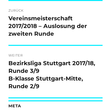
Beitragsnavigation
ZURÜCK
Vereinsmeisterschaft
Vorheriger
Beitrag:
2017/2018 – Auslosung der
zweiten Runde
WEITER
Bezirksliga Stuttgart 2017/18,
Nächster
Beitrag:
Runde 3/9
B-Klasse Stuttgart-Mitte,
Runde 2/9
META