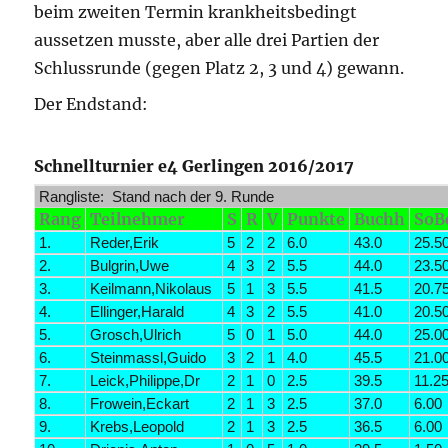
beim zweiten Termin krankheitsbedingt
aussetzen musste, aber alle drei Partien der
Schlussrunde (gegen Platz 2, 3 und 4) gewann.
Der Endstand:
Schnellturnier e4 Gerlingen 2016/2017
Rangliste: Stand nach der 9. Runde
Rang
Teilnehmer
S
R
V
Punkte
Buchh
SoB
1.
Reder,Erik
5
2
2
6.0
43.0
25.5
2.
Bulgrin,Uwe
4
3
2
5.5
44.0
23.5
3.
Keilmann,Nikolaus
5
1
3
5.5
41.5
20.7
4.
Ellinger,Harald
4
3
2
5.5
41.0
20.5
5.
Grosch,Ulrich
5
0
1
5.0
44.0
25.0
6.
Steinmassl,Guido
3
2
1
4.0
45.5
21.0
7.
Leick,Philippe,Dr
2
1
0
2.5
39.5
11.2
8.
Frowein,Eckart
2
1
3
2.5
37.0
6.00
9.
Krebs,Leopold
2
1
3
2.5
36.5
6.00