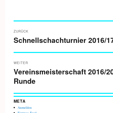
Beitragsnavigation
ZURÜCK
Schnellschachturnier 2016/17
Vorheriger
Beitrag:
WEITER
Vereinsmeisterschaft 2016/2
Nächster
Beitrag:
Runde
META
Anmelden
Eintrags-Feed