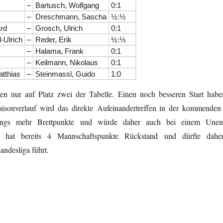
–
Bartusch, Wolfgang
0:1
–
Dreschmann, Sascha
½:½
ard
–
Grosch, Ulrich
0:1
-Ulrich
–
Reder, Erik
½:½
–
Halama, Frank
0:1
–
Keilmann, Nikolaus
0:1
tthias
–
Steinmassl, Guido
1:0
ngen nur auf Platz zwei der Tabelle. Einen noch besseren Start hab
Saisonverlauf wird das direkte Aufeinandertreffen in der kommende
erdings mehr Brettpunkte und würde daher auch bei einem Unent
erg hat bereits 4 Mannschaftspunkte Rückstand und dürfte dahe
andesliga führt.