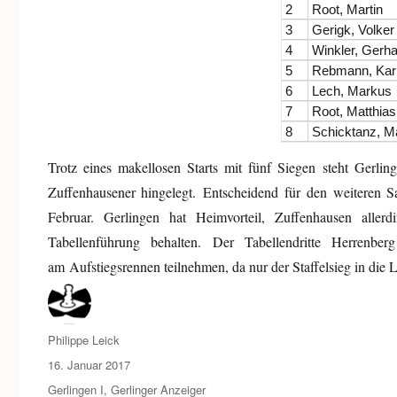
2
Root, Martin
3
Gerigk, Volker
4
Winkler, Gerh
5
Rebmann, Karl
6
Lech, Markus
7
Root, Matthias
8
Schicktanz, Ma
Trotz eines makellosen Starts mit fünf Siegen steht Gerli
Zuffenhausener hingelegt. Entscheidend für den weiteren 
Februar. Gerlingen hat Heimvorteil, Zuffenhausen all
Tabellenführung behalten. Der Tabellendritte Herrenb
am Aufstiegsrennen teilnehmen, da nur der Staffelsieg in die L
Autor
Philippe Leick
Veröffentlicht
16. Januar 2017
am
Kategorien
Gerlingen I
,
Gerlinger Anzeiger