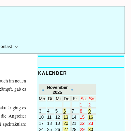
ontakt
KALENDER
 auch im neuen
November
kämpft, gab es
«
»
2025
Mo.
Di.
Mi.
Do.
Fr.
Sa.
So.
1
2
akulär ging es
3
4
5
6
7
8
9
die Angreifer
10
11
12
13
14
15
16
17
18
19
20
21
22
23
i spektakuläre
24
25
26
27
28
29
30