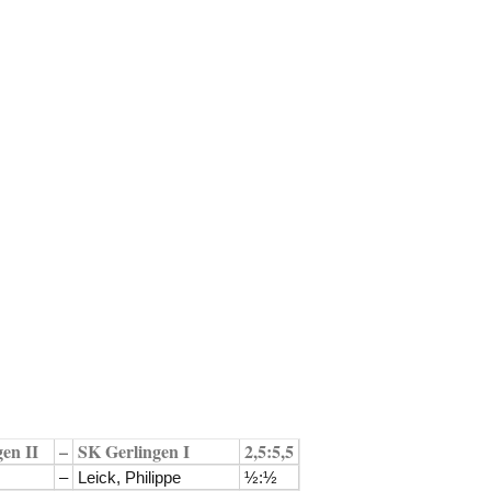
en II
–
SK Gerlingen I
2,5:5,5
–
Leick, Philippe
½:½