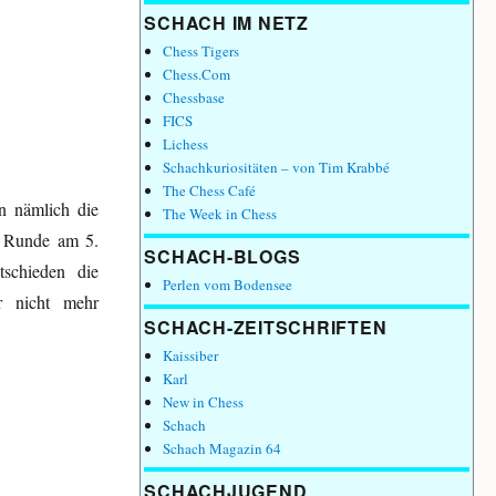
SCHACH IM NETZ
Chess Tigers
Chess.Com
Chessbase
FICS
Lichess
Schachkuriositäten – von Tim Krabbé
The Chess Café
en nämlich die
The Week in Chess
n Runde am 5.
SCHACH-BLOGS
schieden die
Perlen vom Bodensee
r nicht mehr
SCHACH-ZEITSCHRIFTEN
Kaissiber
Karl
New in Chess
Schach
Schach Magazin 64
SCHACHJUGEND