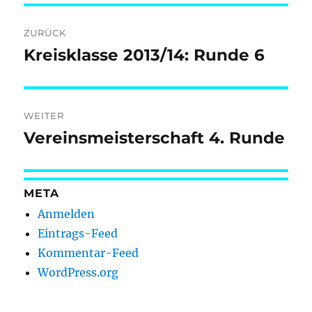
Beitragsnavigation
ZURÜCK
Kreisklasse 2013/14: Runde 6
Vorheriger
Beitrag:
WEITER
Vereinsmeisterschaft 4. Runde
Nächster
Beitrag:
META
Anmelden
Eintrags-Feed
Kommentar-Feed
WordPress.org