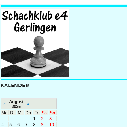
KALENDER
August
«
»
2025
Mo.
Di.
Mi.
Do.
Fr.
Sa.
So.
1
2
3
4
5
6
7
8
9
10