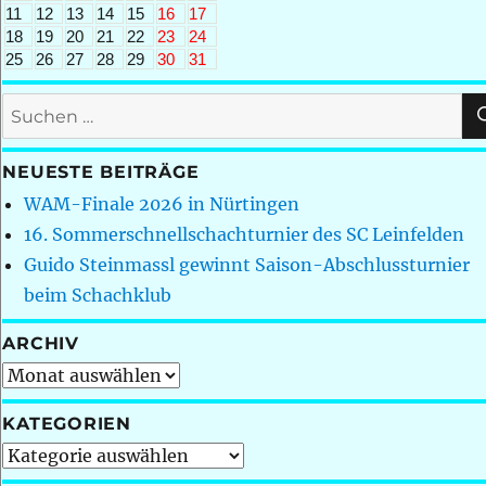
11
12
13
14
15
16
17
18
19
20
21
22
23
24
25
26
27
28
29
30
31
Suchen
nach:
NEUESTE BEITRÄGE
WAM-Finale 2026 in Nürtingen
16. Sommerschnellschachturnier des SC Leinfelden
Guido Steinmassl gewinnt Saison-Abschlussturnier
beim Schachklub
ARCHIV
Archiv
KATEGORIEN
Kategorien