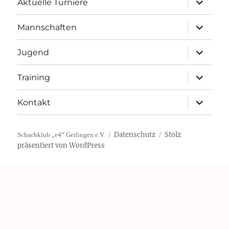
Aktuelle Turniere
öffnen
Unterme
Mannschaften
öffnen
Unterme
Jugend
öffnen
Unterme
Training
öffnen
Unterme
Kontakt
öffnen
Datenschutz
Stolz
Schachklub „e4“ Gerlingen e.V.
präsentiert von WordPress