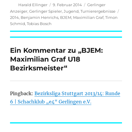
Autor
Veröffentlicht
Kategorien
Harald Ellinger
9. Februar 2014
Gerlinger
am
Schla
Anzeiger
,
Gerlinger Spieler
,
Jugend
,
Turnierergebnisse
2014
,
Benjamin Henrichs
,
BJEM
,
Maximilian Graf
,
Timon
Schmid
,
Tobias Bosch
Ein Kommentar zu „BJEM:
Maximilian Graf U18
Bezirksmeister“
Pingback:
Bezirksliga Stuttgart 2013/14: Runde
6 | Schachklub „e4“ Gerlingen e.V.