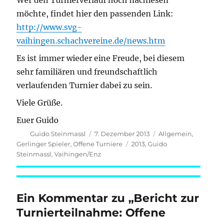
Wer den Turnierverlauf noch nachlesen
möchte, findet hier den passenden Link:
http://www.svg-
vaihingen.schachvereine.de/news.htm
Es ist immer wieder eine Freude, bei diesem
sehr familiären und freundschaftlich
verlaufenden Turnier dabei zu sein.
Viele Grüße.
Euer Guido
Autor
Veröffentlicht
Kategorien
Guido Steinmassl
7. Dezember 2013
Allgemein
,
am
Schlagwörter
Gerlinger Spieler
,
Offene Turniere
2013
,
Guido
Steinmassl
,
Vaihingen/Enz
Ein Kommentar zu „Bericht zur
Turnierteilnahme: Offene