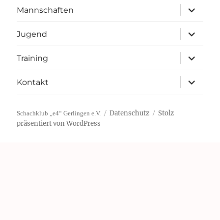
Unterme
Mannschaften
öffnen
Unterme
Jugend
öffnen
Unterme
Training
öffnen
Unterme
Kontakt
öffnen
Datenschutz
Stolz
Schachklub „e4“ Gerlingen e.V.
präsentiert von WordPress