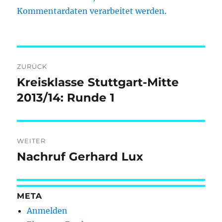
Kommentardaten verarbeitet werden.
Beitragsnavigation
ZURÜCK
Kreisklasse Stuttgart-Mitte
Vorheriger
Beitrag:
2013/14: Runde 1
WEITER
Nachruf Gerhard Lux
Nächster
Beitrag:
META
Anmelden