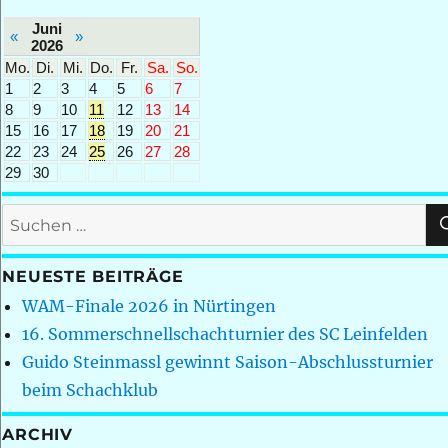
Juni
«
»
2026
Mo.
Di.
Mi.
Do.
Fr.
Sa.
So.
1
2
3
4
5
6
7
8
9
10
11
12
13
14
15
16
17
18
19
20
21
22
23
24
25
26
27
28
29
30
Suchen
nach:
NEUESTE BEITRÄGE
WAM-Finale 2026 in Nürtingen
16. Sommerschnellschachturnier des SC Leinfelden
Guido Steinmassl gewinnt Saison-Abschlussturnier
beim Schachklub
ARCHIV