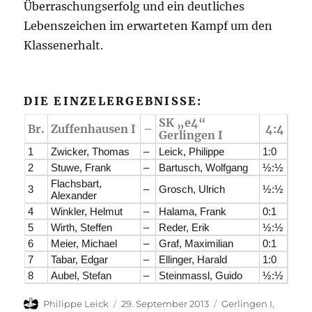
Überraschungserfolg und ein deutliches
Lebenszeichen im erwarteten Kampf um den
Klassenerhalt.
DIE EINZELERGEBNISSE:
SK „e4“
Br.
Zuffenhausen I
–
4:4
Gerlingen I
1
Zwicker, Thomas
–
Leick, Philippe
1:0
2
Stuwe, Frank
–
Bartusch, Wolfgang
½:½
Flachsbart,
3
–
Grosch, Ulrich
½:½
Alexander
4
Winkler, Helmut
–
Halama, Frank
0:1
5
Wirth, Steffen
–
Reder, Erik
½:½
6
Meier, Michael
–
Graf, Maximilian
0:1
7
Tabar, Edgar
–
Ellinger, Harald
1:0
8
Aubel, Stefan
–
Steinmassl, Guido
½:½
Autor
Veröffentlicht
Kategorien
Philippe Leick
29. September 2013
Gerlingen I
,