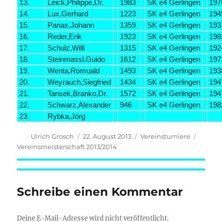
13.
Leick,Philippe,Dr.
1983
SK e4 Gerlingen
197
14.
Lux,Gerhard
1223
SK e4 Gerlingen
194
15.
Panas,Johann
1359
SK e4 Gerlingen
193
16.
Reder,Erik
1923
SK e4 Gerlingen
198
17.
Schulz,Willi
1315
SK e4 Gerlingen
192
18.
Steinmassl,Guido
1612
SK e4 Gerlingen
197
19.
Wenta,Romuald
1493
SK e4 Gerlingen
193
20.
Weyrauch,Siegfried
1434
SK e4 Gerlingen
194
21.
Tansek,Branko,Dr.
1572
SK e4 Gerlingen
194
22.
Schwarz,Alexander
946
SK e4 Gerlingen
198
23.
Rybka,Jörg
Autor
Veröffentlicht
Kategorien
Schlag
Ulrich Grosch
22. August 2013
Vereinsturniere
am
Vereinsmeisterschaft 2013/2014
Schreibe einen Kommentar
Deine E-Mail-Adresse wird nicht veröffentlicht.