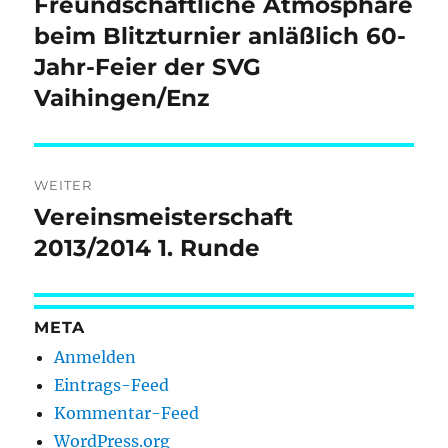
Freundschaftliche Atmosphäre
Vorheriger
Beitrag:
beim Blitzturnier anläßlich 60-
Jahr-Feier der SVG
Vaihingen/Enz
WEITER
Vereinsmeisterschaft
Nächster
Beitrag:
2013/2014 1. Runde
META
Anmelden
Eintrags-Feed
Kommentar-Feed
WordPress.org