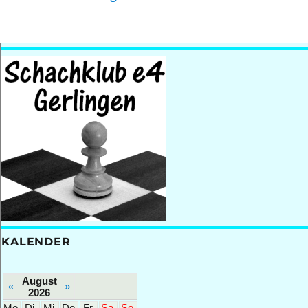
KALENDER
August
«
»
2026
Mo.
Di.
Mi.
Do.
Fr.
Sa.
So.