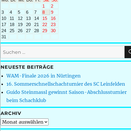
1
2
3
4
5
6
7
8
9
10
11
12
13
14
15
16
17
18
19
20
21
22
23
24
25
26
27
28
29
30
31
Suchen
nach:
NEUESTE BEITRÄGE
WAM-Finale 2026 in Nürtingen
16. Sommerschnellschachturnier des SC Leinfelden
Guido Steinmassl gewinnt Saison-Abschlussturnier
beim Schachklub
ARCHIV
Archiv