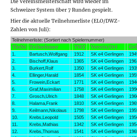
Die Vereinsmeisterschaft wird wieder im
Schweizer System über 7 Runden gespielt.
Hier die aktuelle Teilnehmerliste (ELO/DWZ-
Zahlen von Juli):
Teilnehmerliste: (Sortiert nach Spielernummer)
TlnNr
Teilnehmer
TWZ
Verein/Ort
Ge
1.
Bartusch,Wolfgang
1912
SK e4 Gerlingen
194
2.
Bischoff,Klaus
1365
SK e4 Gerlingen
196
3.
Burkert,Rolf
1350
SK e4 Gerlingen
193
4.
Ellinger,Harald
1854
SK e4 Gerlingen
195
5.
Frowein,Eckart
1771
SK e4 Gerlingen
194
6.
Graf,Maximilian
1758
SK e4 Gerlingen
199
7.
Grosch,Ulrich
1848
SK e4 Gerlingen
196
8.
Halama,Frank
1810
SK e4 Gerlingen
196
9.
Keilmann,Nikolaus
1798
SK e4 Gerlingen
195
10.
Krebs,Leopold
1505
SK e4 Gerlingen
195
11.
Krebs,Mathias
1342
SK e4 Gerlingen
195
12.
Krebs,Thomas
1541
SK e4 Gerlingen
196