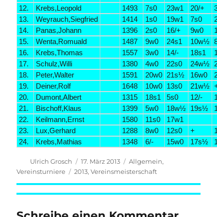
12.
Krebs,Leopold
1493
7s0
23w1
20/+
13.
Weyrauch,Siegfried
1414
1s0
19w1
7s0
14.
Panas,Johann
1396
2s0
16/+
9w0
15.
Wenta,Romuald
1487
9w0
24s1
10w½
16.
Krebs,Thomas
1557
3w0
14/-
18s1
17.
Schulz,Willi
1380
4w0
22s0
24w½
18.
Peter,Walter
1591
20w0
21s½
16w0
19.
Deiner,Rolf
1648
10w0
13s0
21w½
20.
Dumont,Albert
1315
18s1
5s0
12/-
21.
Bischoff,Klaus
1399
5w0
18w½
19s½
22.
Keilmann,Ernst
1580
11s0
17w1
23.
Lux,Gerhard
1288
8w0
12s0
+
24.
Krebs,Mathias
1348
6/-
15w0
17s½
Autor
Veröffentlicht
Kategorien
Ulrich Grosch
17. März 2013
Allgemein
,
am
Schlagwörter
Vereinsturniere
2013
,
Vereinsmeisterschaft
Schreibe einen Kommentar