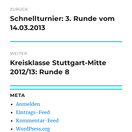
Beitragsnavigation
ZURÜCK
Schnellturnier: 3. Runde vom
Vorheriger
Beitrag:
14.03.2013
WEITER
Kreisklasse Stuttgart-Mitte
Nächster
Beitrag:
2012/13: Runde 8
META
Anmelden
Eintrags-Feed
Kommentar-Feed
WordPress.org