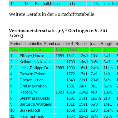
12
18.
Bischoff,Klaus
(1)
–
25.
spielfrei
Weitere Details in der Fortschrittstabelle:
Vereinsmeisterschaft „e4“ Gerlingen e.V. 201
2/2013
Fortschrittstabelle: Stand nach der 4. Runde (nach Rangliste
Nr.
Teilnehmer
ELO
NWZ
1
2
3
1.
Ellinger,Harald
1854
1641
13w1
10s1
4w1
2.
Keilmann,Nikolaus
1783
14w1
3s½
8w1
3.
Leick,Philippe,Dr.
1983
1900
16s1
2w½
11s½
4.
Frowein,Eckart
1772
17s1
7w1
1s0
5.
Grosch,Ulrich
1843
21s1
20w1
6s½
6.
Graf,Maximilian
1591
24/+
9s1
5w½
7.
Reder,Erik
1923
1814
12w1
4s0
13w1
8.
Steinmassl,Guido
1581
23s1
11w½
2s0
9.
Bartusch,Wolfgang
1911
15s1
6w0
14s1
10.
Burkert,Rolf
1368
19s1
1w0
15s½
11.
Halama,Frank
1864
22w1
8s½
3w½