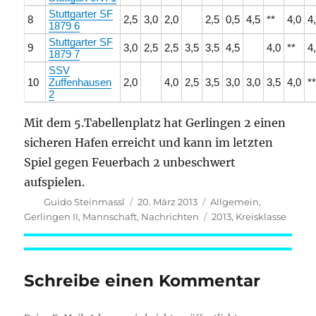
Stuttgarter SF
8
2,5
3,0
2,0
2,5
0,5
4,5
**
4,0
4
1879 6
Stuttgarter SF
9
3,0
2,5
2,5
3,5
3,5
4,5
4,0
**
4
1879 7
SSV
10
Zuffenhausen
2,0
4,0
2,5
3,5
3,0
3,0
3,5
4,0
*
2
Mit dem 5.Tabellenplatz hat Gerlingen 2 einen
sicheren Hafen erreicht und kann im letzten
Spiel gegen Feuerbach 2 unbeschwert
aufspielen.
Autor
Veröffentlicht
Kategorien
Guido Steinmassl
20. März 2013
Allgemein
,
am
Schlagwörter
Gerlingen II
,
Mannschaft
,
Nachrichten
2013
,
Kreisklasse
Schreibe einen Kommentar