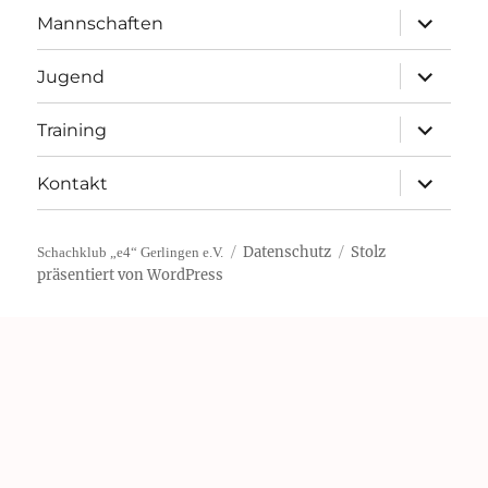
Unterme
Mannschaften
öffnen
Unterme
Jugend
öffnen
Unterme
Training
öffnen
Unterme
Kontakt
öffnen
Datenschutz
Stolz
Schachklub „e4“ Gerlingen e.V.
präsentiert von WordPress