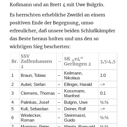
Koßmann und an Brett 4 mit Uwe Bulgrin.
Es herrschten erhebliche Zweifel an einem
positiven Ende der Begegnung, umso
erfreulicher, daß unsere beiden Schlußkämpfer
das Beste heraus holten und uns den so
wichtigen Sieg bescherten:
SSV
SK „e4“
Br.
Zuffenhausen
–
3,5:4,5
Gerlingen 2
2
Keilmann,
1
Braun, Tobias
–
1:0
Nikolaus
2
Aubel, Stefan
–
Ellinger, Harald
-:+
Kossmann,
3
Clemens, Thomas
–
0:1
Manfred
4
Palinkas, Josef
–
Bulgrin, Uwe
½:½
5
Kull, Sebastian
–
Deiner, Rolf
-:+
Windecker,
Steinmassl,
6
–
½:½
Roman
Guido
7
Momirov, Peter
–
Wenta, Romuald
½:½