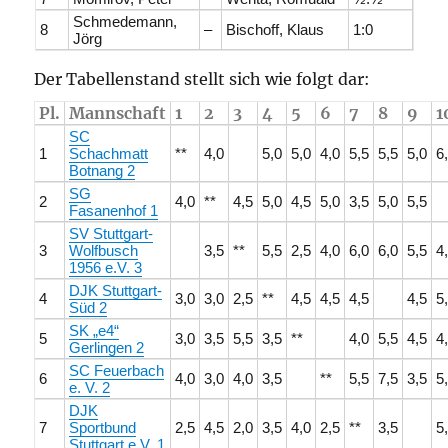
Schmedemann,
8
–
Bischoff, Klaus
1:0
Jörg
Der Tabellenstand stellt sich wie folgt dar:
Pl.
Mannschaft
1
2
3
4
5
6
7
8
9
1
SC
1
Schachmatt
**
4,0
5,0
5,0
4,0
5,5
5,5
5,0
6
Botnang 2
SG
2
4,0
**
4,5
5,0
4,5
5,0
3,5
5,0
5,5
Fasanenhof 1
SV Stuttgart-
3
Wolfbusch
3,5
**
5,5
2,5
4,0
6,0
6,0
5,5
4
1956 e.V. 3
DJK Stuttgart-
4
3,0
3,0
2,5
**
4,5
4,5
4,5
4,5
5
Süd 2
SK „e4“
5
3,0
3,5
5,5
3,5
**
4,0
5,5
4,5
4
Gerlingen 2
SC Feuerbach
6
4,0
3,0
4,0
3,5
**
5,5
7,5
3,5
5
e. V. 2
DJK
7
Sportbund
2,5
4,5
2,0
3,5
4,0
2,5
**
3,5
5
Stuttgart e.V. 1