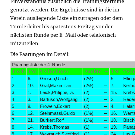
Einverständnis zusätzlich die Trainingstermine
genutzt werden. Die Ergebnisse sind in die im
Verein ausliegende Liste einzutragen oder dem
Turnierleiter bis spätestens Freitag vor der
nächsten Runde per E-Mail oder telefonisch
mitzuteilen.
Die Paarungen im Detail:
Paarungsliste der 4. Runde
Tisch
TNr
Teilnehmer
Punkte
–
TNr
Teil
1
6.
Grosch,Ulrich
(2½)
–
5.
Elling
2
10.
Graf,Maximilian
(2½)
–
7.
Keilm
3
1.
Leick,Philippe,Dr.
(2)
–
15.
Krebs
4
3.
Bartusch,Wolfgang
(2)
–
2.
Reder
5
8.
Frowein,Eckart
(2)
–
4.
Hala
6
12.
Steinmassl,Guido
(1½)
–
16.
Went
7
21.
Burkert,Rolf
(1½)
–
18.
Bisch
8
14.
Krebs,Thomas
(1)
–
19.
Pana
9
17.
Weyrauch,Siegfried
(1)
–
24.
Lux,G