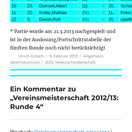
10
23.
Dumont,Albert
(1)
–
20.
Schulz
11
22.
Krebs,Mathias
(½)
–
11.
Peter
12
9.
Deiner,Rolf
(½)
–
25.
spielf
* Partie wurde am 21.3.2013 nachgespielt und
ist in der Auslosung/Fortschrittstabelle der
fünften Runde noch nicht berücksichtigt
Autor
Veröffentlicht
Kategorien
Ulrich Grosch
9. Februar 2013
Allgemein
,
am
Schlagwörter
Vereinsturniere
2013
,
Vereinsmeisterschaft
Ein Kommentar zu
„Vereinsmeisterschaft 2012/13:
Runde 4“