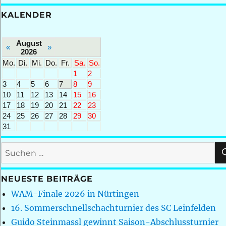
KALENDER
August
«
»
2026
Mo.
Di.
Mi.
Do.
Fr.
Sa.
So.
1
2
3
4
5
6
7
8
9
10
11
12
13
14
15
16
17
18
19
20
21
22
23
24
25
26
27
28
29
30
31
Suchen
nach:
NEUESTE BEITRÄGE
WAM-Finale 2026 in Nürtingen
16. Sommerschnellschachturnier des SC Leinfelden
Guido Steinmassl gewinnt Saison-Abschlussturnier