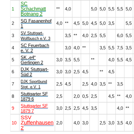
SC
1
Schachmatt
**
4,0
5,0
5,0
5,5
5,5
5,0
Botnang 2
SG Fasanenhof
2
4,0
**
4,5
5,0
4,5
5,0
3,5
5,5
1
SV Stuttgart-
3
3,5
**
4,0
2,5
5,5
6,0
5,5
Wolfbusch e.V. 3
SC Feuerbach
4
3,0
4,0
**
3,5
5,5
7,5
3,5
e. V. 2
SK „e4“
5
3,0
3,5
5,5
**
4,0
5,5
4,5
Gerlingen 2
DJK Stuttgart-
6
3,0
3,0
2,5
4,5
**
4,5
Süd 2
DJK Sportbund
7
2,5
4,5
2,5
4,0
3,5
**
3,5
Stgt. e.V. 1
Stuttgarter SF
8
2,5
2,0
0,5
2,5
4,5
**
4,0
1879 6
Stuttgarter SF
9
3,0
2,5
2,5
4,5
3,5
4,0
**
1879 7
SSV
Zuffenhausen
10
2,0
4,0
3,0
2,5
3,0
3,5
4,0
2