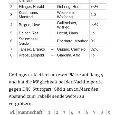
Nikolaus
2
Ellinger, Harald
–
Gehring, Horst
½:½
Kossmann,
Weisensel,
3
–
1:0
Manfred
Wolfgang
Gallmeister,
4
Bulgrin, Uwe
–
½:½
Wilfried
5
Deiner, Rolf
–
Hecht, Hans
+:-
Steinmassl,
6
–
Eberhard, Manfred
0:1
Guido
7
Tansek, Branko
–
Giugno, Carmelo
½:½
8
Krebs, Leopold
–
Giardina, Alfio
+:-
Gerlingen 2 klettert um zwei Plätze auf Rang 5
und hat die Möglichkeit bei der Nachholpartie
gegen DJK-Stuttgart-Süd 2 am 10.März den
Abstand zum Tabellenende weiter zu
vergrößern.
Pl.
Mannschaft
1
2
3
4
5
6
7
8
9