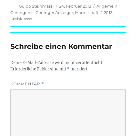
Autor
Veröffentlicht
Kategorien
Guido Steinmassl
24. Februar 2013
Allgemein
,
am
Schlagwörter
Gerlingen II
,
Gerlinger Anzeiger
,
Mannschaft
2013
,
Kreisklasse
Schreibe einen Kommentar
Deine E-Mail-Adresse wird nicht veröffentlicht.
Erforderliche Felder sind mit
*
markiert
KOMMENTAR
*