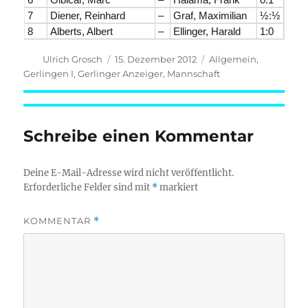
7
Diener, Reinhard
–
Graf, Maximilian
½:½
8
Alberts, Albert
–
Ellinger, Harald
1:0
Autor
Veröffentlicht
Kategorien
Ulrich Grosch
15. Dezember 2012
Allgemein
,
am
Gerlingen I
,
Gerlinger Anzeiger
,
Mannschaft
Schreibe einen Kommentar
Deine E-Mail-Adresse wird nicht veröffentlicht.
Erforderliche Felder sind mit
*
markiert
KOMMENTAR
*