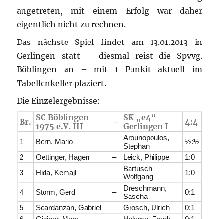
angetreten, mit einem Erfolg war daher
eigentlich nicht zu rechnen.
Das nächste Spiel findet am 13.01.2013 in
Gerlingen statt – diesmal reist die Spvvg.
Böblingen an – mit 1 Punkit aktuell im
Tabellenkeller plaziert.
Die Einzelergebnisse:
SC Böblingen
SK „e4“
Br.
–
4:4
1975 e.V. III
Gerlingen I
Arounopoulos,
1
Born, Mario
–
½:½
Stephan
2
Oettinger, Hagen
–
Leick, Philippe
1:0
Bartusch,
3
Hida, Kemajl
–
1:0
Wolfgang
Dreschmann,
4
Storm, Gerd
–
0:1
Sascha
5
Scardanzan, Gabriel
–
Grosch, Ulrich
0:1
6
Gibicar, Marc
–
Halama, Frank
0:1