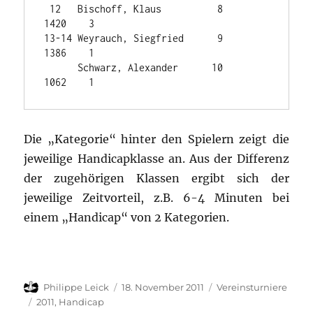
 12   Bischoff, Klaus          8          
1420    3

13-14 Weyrauch, Siegfried      9          
1386    1

      Schwarz, Alexander      10          
1062    1
Die „Kategorie“ hinter den Spielern zeigt die
jeweilige Handicapklasse an. Aus der Differenz
der zugehörigen Klassen ergibt sich der
jeweilige Zeitvorteil, z.B. 6-4 Minuten bei
einem „Handicap“ von 2 Kategorien.
Autor
Veröffentlicht
Kategorien
Philippe Leick
18. November 2011
Vereinsturniere
am
Schlagwörter
2011
,
Handicap