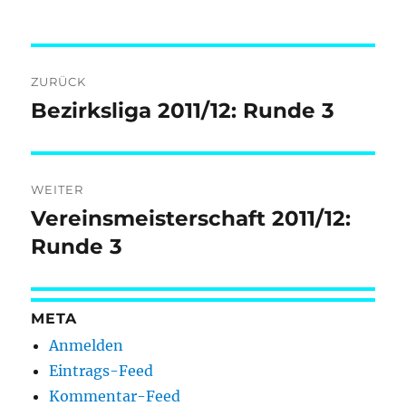
Beitragsnavigation
ZURÜCK
Bezirksliga 2011/12: Runde 3
Vorheriger
Beitrag:
WEITER
Vereinsmeisterschaft 2011/12:
Nächster
Beitrag:
Runde 3
META
Anmelden
Eintrags-Feed
Kommentar-Feed