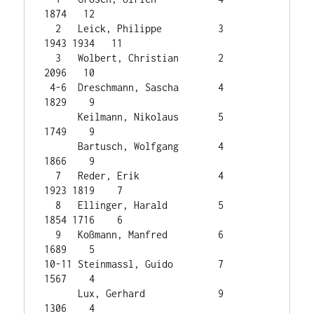
1874   12

  2   Leick, Philippe          3     
1943 1934   11

  3   Wolbert, Christian       2          
2096   10

 4-6  Dreschmann, Sascha       4          
1829    9

      Keilmann, Nikolaus       5          
1749    9

      Bartusch, Wolfgang       4          
1866    9

  7   Reder, Erik              4     
1923 1819    7

  8   Ellinger, Harald         5     
1854 1716    6

  9   Koßmann, Manfred         6          
1689    5

10-11 Steinmassl, Guido        7          
1567    4

      Lux, Gerhard             9          
1306    4
