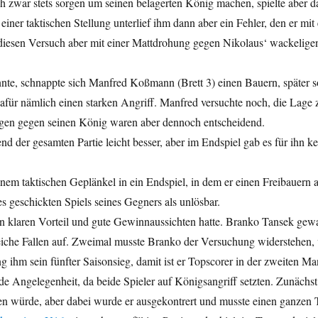
ch zwar stets sorgen um seinen belagerten König machen, spielte aber d
iner taktischen Stellung unterlief ihm dann aber ein Fehler, den er mit 
iesen Versuch aber mit einer Mattdrohung gegen Nikolaus‘ wackelige
onnte, schnappte sich Manfred Koßmann (Brett 3) einen Bauern, später 
 dafür nämlich einen starken Angriff. Manfred versuchte noch, die Lage 
ungen gegen seinen König waren aber dennoch entscheidend.
nd der gesamten Partie leicht besser, aber im Endspiel gab es für ihn ke
nem taktischen Geplänkel in ein Endspiel, in dem er einen Freibauern
s geschickten Spiels seines Gegners als unlösbar.
an klaren Vorteil und gute Gewinnaussichten hatte. Branko Tansek gew
lreiche Fallen auf. Zweimal musste Branko der Versuchung widerstehen, v
 ihm sein fünfter Saisonsieg, damit ist er Topscorer in der zweiten Ma
 Angelegenheit, da beide Spieler auf Königsangriff setzten. Zunächst 
en würde, aber dabei wurde er ausgekontrert und musste einen ganzen 