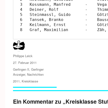
3   Kossmann, Manfred	   -	Vega Lopez de Nava, Cesar    0:1 

4   Deiner, Rolf	   -	Thimm, Robert	             ½:½ 

5   Steinmassl, Guido	   -	Götzfried, Alexander	     0:1 

6   Tansek, Branko	   -	Bausch, Raimund	             1:0 

7   Keilmann, Ernst	   -	Götzfried, Rudolf	     0:1 

Autor
Philippe Leick
Veröffentlicht
27. Februar 2011
am
Kategorien
Gerlingen II
,
Gerlinger
Anzeiger
,
Nachrichten
Schlagwörter
2011
,
Kreisklasse
Ein Kommentar zu „Kreisklasse Stut