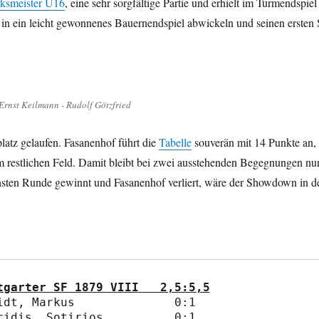
rksmeister U16
, eine sehr sorgfältige Partie und erhielt im Turmendspie
 in ein leicht gewonnenes Bauernendspiel abwickeln und seinen ersten 
Ernst Keilmann - Rudolf Götzfried
atz gelaufen. Fasanenhof führt die
Tabelle
souverän mit 14 Punkte an, e
m restlichen Feld. Damit bleibt bei zwei ausstehenden Begegnungen nu
hsten Runde gewinnt und Fasanenhof verliert, wäre der Showdown in de
e4“ Gerlingen II   -	Stuttgarter SF 1879 VIII   2,5:5,5