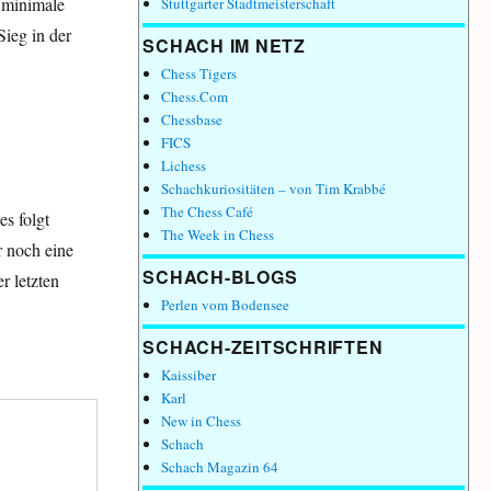
l minimale
Stuttgarter Stadtmeisterschaft
Sieg in der
SCHACH IM NETZ
Chess Tigers
Chess.Com
Chessbase
FICS
Lichess
Schachkuriositäten – von Tim Krabbé
The Chess Café
s folgt
The Week in Chess
r noch eine
SCHACH-BLOGS
r letzten
Perlen vom Bodensee
SCHACH-ZEITSCHRIFTEN
Kaissiber
Karl
New in Chess
Schach
Schach Magazin 64