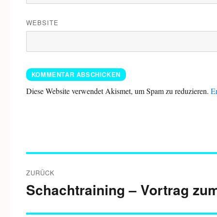
WEBSITE
Diese Website verwendet Akismet, um Spam zu reduzieren.
Er
Beitragsnavigation
ZURÜCK
Schachtraining – Vortrag zu
Vorheriger
Beitrag: