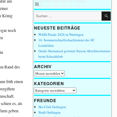
afür am
31
einer
SU
Suchen
n König
nach:
NEUESTE BEITRÄGE
sogar noch
WAM-Finale 2026 in Nürtingen
zu
16. Sommerschnellschachturnier des SC
Leinfelden
Guido Steinmassl gewinnt Saison-Abschlussturnier
in
beim Schachklub
ARCHIV
 am Rand des
Archiv
ann früh einen
KATEGORIEN
ergiftete
Kategorien
nnschaft.
FREUNDE
schien es, als
Ski-Club Gerlingen
Turm geben.
Stadt Gerlingen