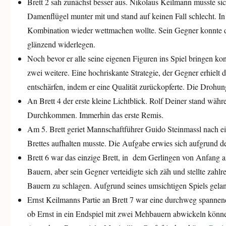
Brett 2 sah zunächst besser aus. Nikolaus Keilmann musste si
Damenflügel munter mit und stand auf keinen Fall schlecht. In e
Kombination wieder wettmachen wollte. Sein Gegner konnte d
glänzend widerlegen.
Noch bevor er alle seine eigenen Figuren ins Spiel bringen k
zwei weitere. Eine hochriskante Strategie, der Gegner erhielt
entschärfen, indem er eine Qualität zurückopferte. Die Droh
An Brett 4 der erste kleine Lichtblick. Rolf Deiner stand währe
Durchkommen. Immerhin das erste Remis.
Am 5. Brett geriet Mannschaftführer Guido Steinmassl nach ei
Brettes aufhalten musste. Die Aufgabe erwies sich aufgrund de
Brett 6 war das einzige Brett, in dem Gerlingen von Anfang 
Bauern, aber sein Gegner verteidigte sich zäh und stellte zah
Bauern zu schlagen. Aufgrund seines umsichtigen Spiels gelang
Ernst Keilmanns Partie an Brett 7 war eine durchweg spannende
ob Ernst in ein Endspiel mit zwei Mehbauern abwickeln könn