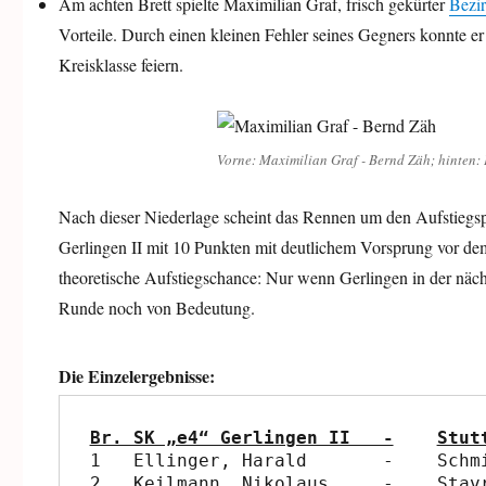
Am achten Brett spielte Maximilian Graf, frisch gekürter
Bezi
Vorteile. Durch einen kleinen Fehler seines Gegners konnte er
Kreisklasse feiern.
Vorne: Maximilian Graf - Bernd Zäh; hinten: 
Nach dieser Niederlage scheint das Rennen um den Aufstiegspl
Gerlingen II mit 10 Punkten mit deutlichem Vorsprung vor de
theoretische Aufstiegschance: Nur wenn Gerlingen in der näc
Runde noch von Bedeutung.
Die Einzelergebnisse:
Br. SK „
1   Ellinger, Harald	   -	Schmidt, Markus	             0:1 

2   Keilmann, Nikolaus	   -	Stavridis, Sotirios	     0:1 
