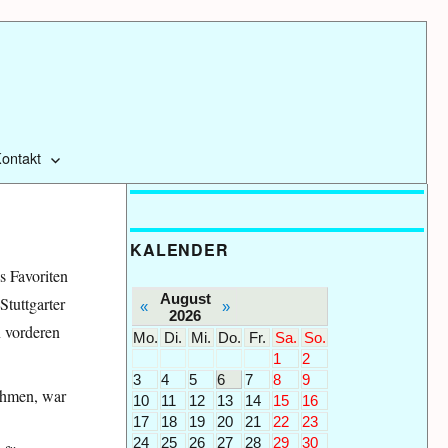
ontakt
KALENDER
s Favoriten
August
tuttgarter
«
»
2026
n vorderen
Mo.
Di.
Mi.
Do.
Fr.
Sa.
So.
1
2
3
4
5
6
7
8
9
nehmen, war
10
11
12
13
14
15
16
17
18
19
20
21
22
23
24
25
26
27
28
29
30