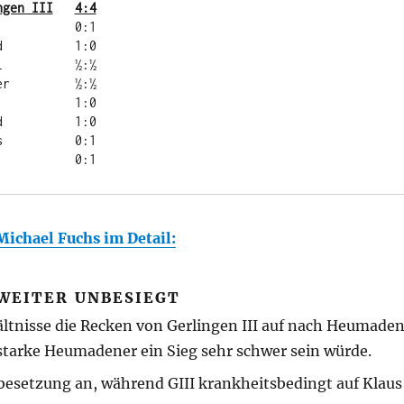
Br.	TSV Heumaden I	  -	SK „e4“ Gerlingen III	4:4
8	Herr, Dominik	  -	Burkert, Rolf	        0:1
Michael Fuchs im Detail:
 WEITER UNBESIEGT
ltnisse die Recken von Gerlingen III auf nach Heumaden. 
 starke Heumadener ein Sieg sehr schwer sein würde.
besetzung an, während GIII krankheitsbedingt auf Klaus