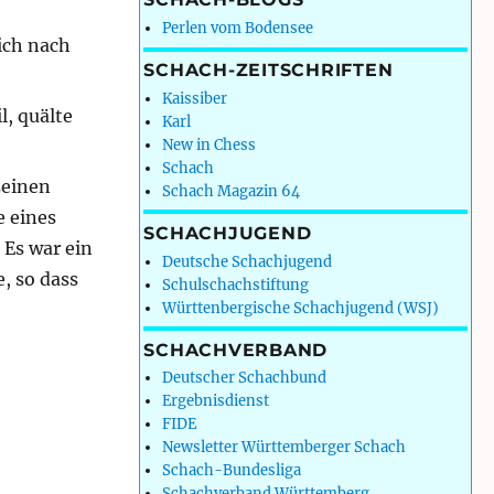
Perlen vom Bodensee
lich nach
SCHACH-ZEITSCHRIFTEN
Kaissiber
l, quälte
Karl
New in Chess
Schach
seinen
Schach Magazin 64
e eines
SCHACHJUGEND
 Es war ein
Deutsche Schachjugend
, so dass
Schulschachstiftung
Württenbergische Schachjugend (WSJ)
SCHACHVERBAND
Deutscher Schachbund
Ergebnisdienst
FIDE
Newsletter Württemberger Schach
Schach-Bundesliga
Schachverband Württemberg