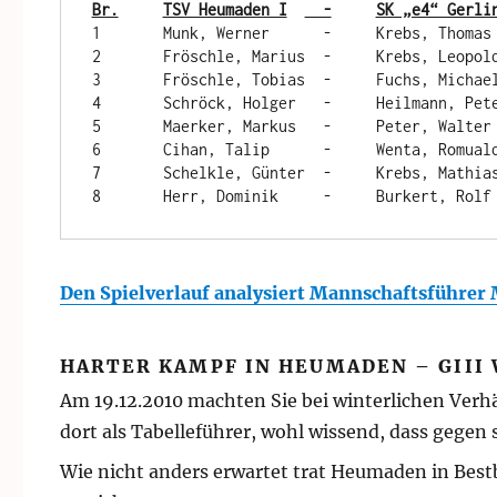
1	Munk, Werner	  -	Krebs, Thomas	        0:1

2	Fröschle, Marius  -	Krebs, Leopold	        1:0

3	Fröschle, Tobias  -	Fuchs, Michael	        ½:½

4	Schröck, Holger	  -	Heilmann, Peter	        ½:½

5	Maerker, Markus	  -	Peter, Walter	        1:0

6	Cihan, Talip	  -	Wenta, Romuald	        1:0

7	Schelkle, Günter  -	Krebs, Mathias   	0:1

Den Spielverlauf analysiert Mannschaftsführer 
HARTER KAMPF IN HEUMADEN – GIII
Am 19.12.2010 machten Sie bei winterlichen Verhä
dort als Tabelleführer, wohl wissend, dass gegen
Wie nicht anders erwartet trat Heumaden in Best