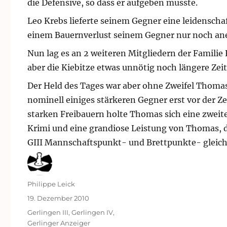
die Defensive, so dass er aufgeben musste.
Leo Krebs lieferte seinem Gegner eine leidenschaft
einem Bauernverlust seinem Gegner nur noch ane
Nun lag es an 2 weiteren Mitgliedern der Familie 
aber die Kiebitze etwas unnötig noch längere Zei
Der Held des Tages war aber ohne Zweifel Thomas
nominell einiges stärkeren Gegner erst vor der Ze
starken Freibauern holte Thomas sich eine zweit
Krimi und eine grandiose Leistung von Thomas, d
GIII Mannschaftspunkt- und Brettpunkte- gleich m
Autor
Philippe Leick
Veröffentlicht
19. Dezember 2010
am
Kategorien
Gerlingen III
,
Gerlingen IV
,
Gerlinger Anzeiger