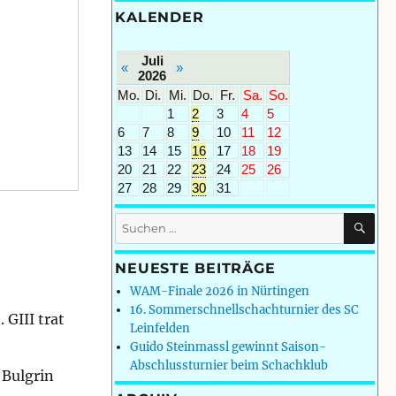
KALENDER
Juli
«
»
2026
Mo.
Di.
Mi.
Do.
Fr.
Sa.
So.
1
2
3
4
5
6
7
8
9
10
11
12
13
14
15
16
17
18
19
20
21
22
23
24
25
26
27
28
29
30
31
SU
Suchen
nach:
NEUESTE BEITRÄGE
WAM-Finale 2026 in Nürtingen
16. Sommerschnellschachturnier des SC
GIII trat
Leinfelden
Guido Steinmassl gewinnt Saison-
Abschlussturnier beim Schachklub
 Bulgrin