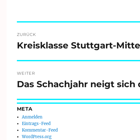
Beitragsnavigation
ZURÜCK
Kreisklasse Stuttgart-Mitte
Vorheriger
Beitrag:
WEITER
Das Schachjahr neigt sic
Nächster
Beitrag:
META
Anmelden
Eintrags-Feed
Kommentar-Feed
WordPress.org