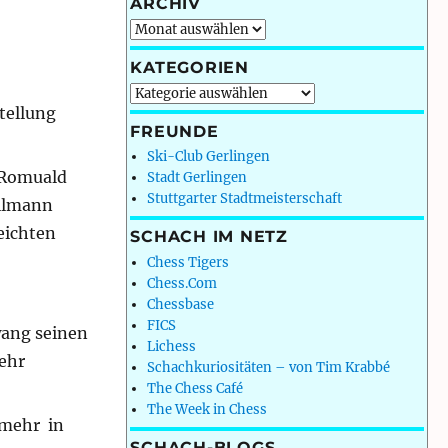
ARCHIV
Archiv
KATEGORIEN
Kategorien
tellung
FREUNDE
Ski-Club Gerlingen
: Romuald
Stadt Gerlingen
Stuttgarter Stadtmeisterschaft
eilmann
eichten
SCHACH IM NETZ
Chess Tigers
Chess.Com
Chessbase
FICS
wang seinen
Lichess
mehr
Schachkuriositäten – von Tim Krabbé
The Chess Café
The Week in Chess
 mehr in
SCHACH-BLOGS