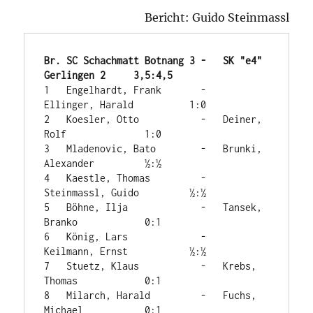
Bericht: Guido Steinmassl
Br. SC Schachmatt Botnang 3 -	SK "e4" 
Gerlingen 2	3,5:4,5
1   Engelhardt, Frank	    -	
Ellinger, Harald	  1:0

2   Koesler, Otto	    -	Deiner, 
Rolf	          1:0

3   Mladenovic, Bato	    -	Brunki, 
Alexander	  ½:½

4   Kaestle, Thomas	    -	
Steinmassl, Guido	  ½:½

5   Böhne, Ilja	            -	Tansek, 
Branko	          0:1

6   König, Lars	            -	
Keilmann, Ernst	          ½:½

7   Stuetz, Klaus	    -	Krebs, 
Thomas	          0:1

8   Milarch, Harald	    -	Fuchs, 
Michael	          0:1