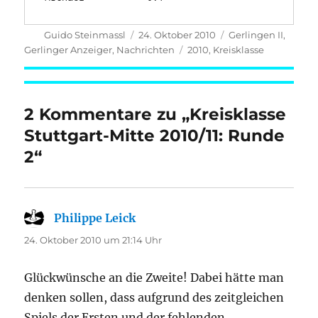
Autor
Veröffentlicht
Kategorien
Guido Steinmassl
24. Oktober 2010
Gerlingen II
,
am
Schlagwörter
Gerlinger Anzeiger
,
Nachrichten
2010
,
Kreisklasse
2 Kommentare zu „Kreisklasse
Stuttgart-Mitte 2010/11: Runde
2“
Philippe Leick
sagt:
24. Oktober 2010 um 21:14 Uhr
Glückwünsche an die Zweite! Dabei hätte man
denken sollen, dass aufgrund des zeitgleichen
Spiels der Ersten und der fehlenden