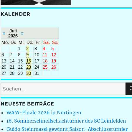
KALENDER
Juli
«
»
2026
Mo.
Di.
Mi.
Do.
Fr.
Sa.
So.
1
2
3
4
5
6
7
8
9
10
11
12
13
14
15
16
17
18
19
20
21
22
23
24
25
26
27
28
29
30
31
Suchen
nach:
NEUESTE BEITRÄGE
WAM-Finale 2026 in Nürtingen
16. Sommerschnellschachturnier des SC Leinfelden
Guido Steinmassl gewinnt Saison-Abschlussturnier