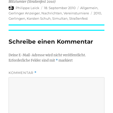
Blitzturnier (Straßenfest 2010)
Autor
Veröffentlicht
Kategorien
Philippe Leick
18. September 2010
Allgemein
,
am
Schlagwört
Gerlinger Anzeiger
,
Nachrichten
,
Vereinsturniere
2010
,
Gerlingen
,
Karsten Schuh
,
Simultan
,
Straßenfest
Schreibe einen Kommentar
Deine E-Mail-Adresse wird nicht veröffentlicht.
Erforderliche Felder sind mit
*
markiert
KOMMENTAR
*