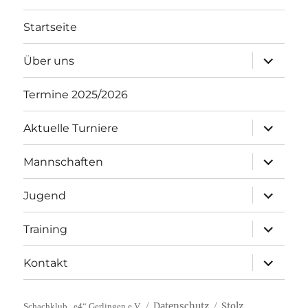
Startseite
Unterme
Über uns
öffnen
Termine 2025/2026
Unterme
Aktuelle Turniere
öffnen
Unterme
Mannschaften
öffnen
Unterme
Jugend
öffnen
Unterme
Training
öffnen
Unterme
Kontakt
öffnen
Datenschutz
Stolz
Schachklub „e4“ Gerlingen e.V.