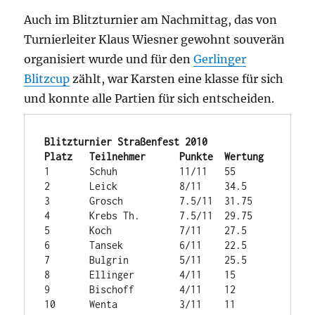
Auch im Blitzturnier am Nachmittag, das von
Turnierleiter Klaus Wiesner gewohnt souverän
organisiert wurde und für den
Gerlinger
Blitzcup
zählt, war Karsten eine klasse für sich
und konnte alle Partien für sich entscheiden.
Blitzturnier Straßenfest 2010

Platz	Teilnehmer	Punkte	Wertung
1	Schuh	        11/11	55

2	Leick	        8/11	34.5

3	Grosch	        7.5/11	31.75

4	Krebs Th.	7.5/11	29.75

5	Koch	        7/11	27.5

6	Tansek	        6/11	22.5

7	Bulgrin	        5/11	25.5

8	Ellinger	4/11	15

9	Bischoff	4/11	12

10	Wenta	        3/11	11
