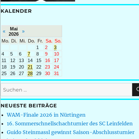
KALENDER
Mai
«
»
2026
Mo.
Di.
Mi.
Do.
Fr.
Sa.
So.
1
2
3
4
5
6
7
8
9
10
11
12
13
14
15
16
17
18
19
20
21
22
23
24
25
26
27
28
29
30
31
Suchen
nach:
NEUESTE BEITRÄGE
WAM-Finale 2026 in Nürtingen
16. Sommerschnellschachturnier des SC Leinfelden
Guido Steinmassl gewinnt Saison-Abschlussturnier