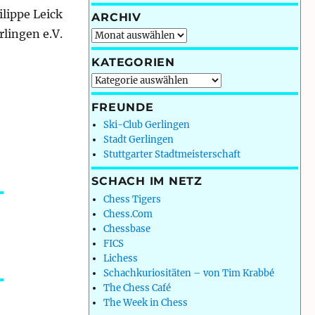
ilippe Leick
ARCHIV
lingen e.V.
Archiv
KATEGORIEN
Kategorien
FREUNDE
Ski-Club Gerlingen
Stadt Gerlingen
Stuttgarter Stadtmeisterschaft
SCHACH IM NETZ
Chess Tigers
Chess.Com
Chessbase
FICS
Lichess
Schachkuriositäten – von Tim Krabbé
The Chess Café
The Week in Chess