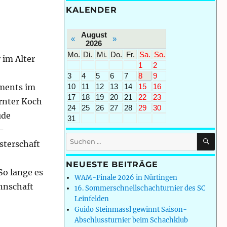
KALENDER
August
«
»
2026
Mo.
Di.
Mi.
Do.
Fr.
Sa.
So.
 im Alter
1
2
3
4
5
6
7
8
9
ements im
10
11
12
13
14
15
16
17
18
19
20
21
22
23
ernter Koch
24
25
26
27
28
29
30
ude
31
-
SU
Suchen
sterschaft
nach:
NEUESTE BEITRÄGE
So lange es
WAM-Finale 2026 in Nürtingen
nnschaft
16. Sommerschnellschachturnier des SC
Leinfelden
Guido Steinmassl gewinnt Saison-
Abschlussturnier beim Schachklub