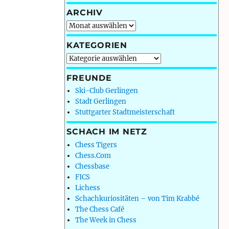
ARCHIV
Archiv
KATEGORIEN
Kategorien
FREUNDE
Ski-Club Gerlingen
Stadt Gerlingen
Stuttgarter Stadtmeisterschaft
SCHACH IM NETZ
Chess Tigers
Chess.Com
Chessbase
FICS
Lichess
Schachkuriositäten – von Tim Krabbé
The Chess Café
The Week in Chess