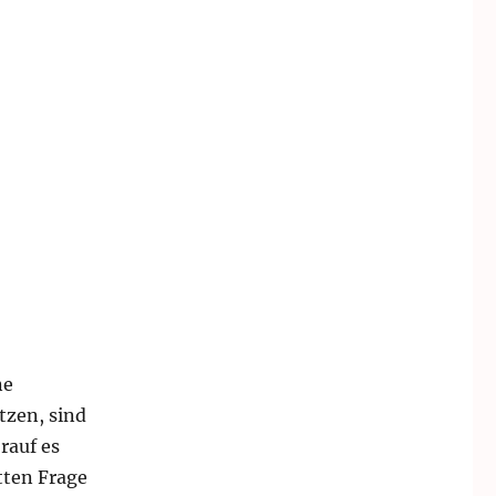
ne
tzen, sind
rauf es
tten Frage