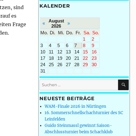
KALENDER
tzen, sind
rauf es
August
«
»
eiten Frage
2026
den.
Mo.
Di.
Mi.
Do.
Fr.
Sa.
So.
1
2
3
4
5
6
7
8
9
10
11
12
13
14
15
16
17
18
19
20
21
22
23
24
25
26
27
28
29
30
31
SU
Suchen
nach:
NEUESTE BEITRÄGE
WAM-Finale 2026 in Nürtingen
16. Sommerschnellschachturnier des SC
Leinfelden
Guido Steinmassl gewinnt Saison-
Abschlussturnier beim Schachklub