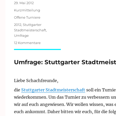
Veröffentlicht
29. Mai 2012
am
Format
Kurzmitteilung
Kategorien
Offene Turniere
Schlagwörter
2012
,
Stuttgarter
Stadtmeisterschaft
,
Umfrage
zu
12 Kommentare
Umfrage:
Stuttgarter
Stadtmeisterschaft
Umfrage: Stuttgarter Stadtmeist
2012
Liebe Schachfreunde,
die
Stuttgarter Stadtmeisterschaft
soll ein Turni
wiederkommen. Um das Turnier zu verbessern und u
wir auf euch angewiesen. Wir wollen wissen, was 
euch ankommt. Daher bitten wir euch, für die fol