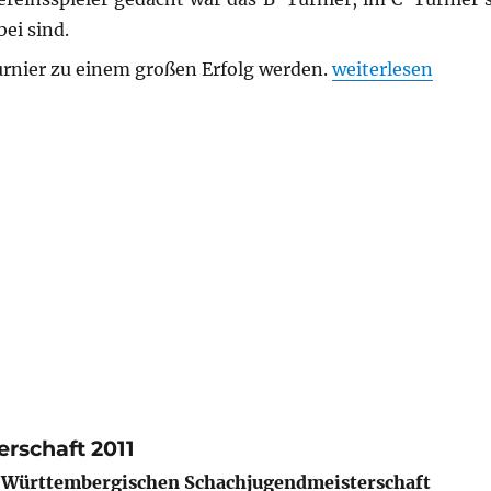
bei sind.
„Stuttgarter Stad
urnier zu einem großen Erfolg werden.
weiterlesen
rschaft 2011
r Württembergischen Schachjugendmeisterschaft