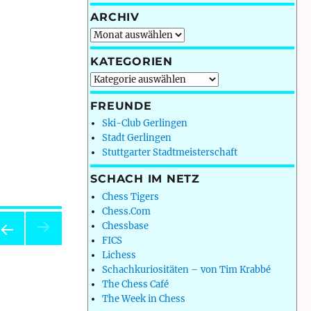
ARCHIV
Archiv
KATEGORIEN
Kategorien
FREUNDE
Ski-Club Gerlingen
Stadt Gerlingen
Stuttgarter Stadtmeisterschaft
SCHACH IM NETZ
Chess Tigers
Chess.Com
Chessbase
FICS
OR
Lichess
ERI
Schachkuriositäten – von Tim Krabbé
E
The Chess Café
EIT
The Week in Chess