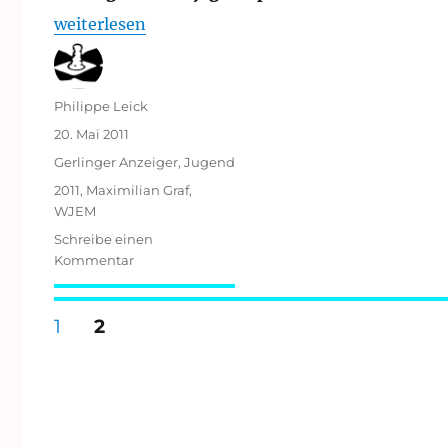
im
„Württembergische Schachjugendmeisterschaft 
weiterlesen
C-
Turnier
erfolgreich
Autor
Philippe Leick
Veröffentlicht
20. Mai 2011
am
Kategorien
Gerlinger Anzeiger
,
Jugend
Schlagwörter
2011
,
Maximilian Graf
,
WJEM
Schreibe einen
zu
Kommentar
Württembergische
Schachjugendmeisterschaft
Seitennummerierung
2011
SEITE
SEITE
1
2
der
Beiträge