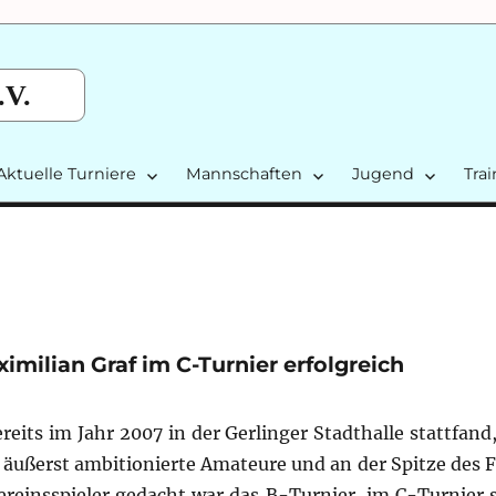
.V.
Aktuelle Turniere
Mannschaften
Jugend
Tra
imilian Graf im C-Turnier erfolgreich
ereits im Jahr 2007 in der Gerlinger Stadthalle stattfand
 äußerst ambitionierte Amateure und an der Spitze des F
ereinsspieler gedacht war das B-Turnier, im C-Turnier s