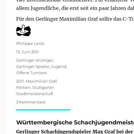
allem Jugendliche, die erst seit ein paar Jahren da
Für den Gerlinger Maximilian Graf sollte das C-T
Autor
Philippe Leick
Veröffentlicht
13. Juni 2011
am
Kategorien
Gerlinger Anzeiger
,
Gerlinger Spieler
,
Jugend
,
Offene Turniere
Schlagwörter
2011
,
Maximilian Graf
,
Partien
,
Stuttgarter
Stadtmeisterschaft
zu
3 Kommentare
Stuttgarter
Stadtmeisterschaft
2011:
Württembergische Schachjugendmeiste
Maximilian
Gerlinger Schachjugendspieler Max Graf bei de
Graf