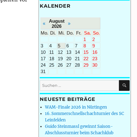
KALENDER
tmeisterschaft 2011: Maximilian Graf im C-Turnier erfol
August
«
»
2026
Mo.
Di.
Mi.
Do.
Fr.
Sa.
So.
1
2
3
4
5
6
7
8
9
10
11
12
13
14
15
16
17
18
19
20
21
22
23
24
25
26
27
28
29
30
31
SU
Suchen
nach:
NEUESTE BEITRÄGE
WAM-Finale 2026 in Nürtingen
16. Sommerschnellschachturnier des SC
Leinfelden
Guido Steinmassl gewinnt Saison-
Abschlussturnier beim Schachklub