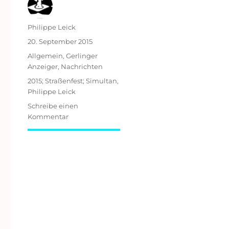
Autor
Philippe Leick
Veröffentlicht
20. September 2015
am
Kategorien
Allgemein
,
Gerlinger
Anzeiger
,
Nachrichten
Schlagwörter
2015; Straßenfest; Simultan
,
Philippe Leick
Schreibe einen
zu
Kommentar
Straßenfest
2015:
Rückblick