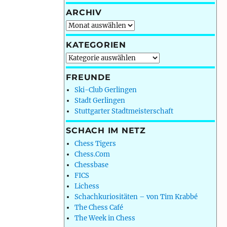
ARCHIV
Archiv
KATEGORIEN
Kategorien
FREUNDE
Ski-Club Gerlingen
Stadt Gerlingen
Stuttgarter Stadtmeisterschaft
SCHACH IM NETZ
Chess Tigers
Chess.Com
Chessbase
FICS
Lichess
Schachkuriositäten – von Tim Krabbé
The Chess Café
The Week in Chess