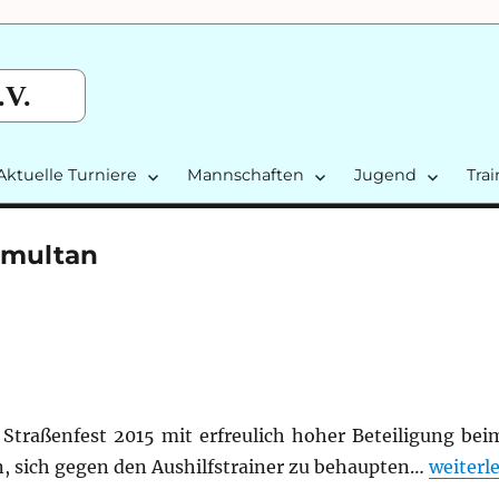
.V.
Aktuelle Turniere
Mannschaften
Jugend
Tra
Simultan
traßenfest 2015 mit erfreulich hoher Beteiligung bei
„Straße
n, sich gegen den Aushilfstrainer zu behaupten…
weiterl