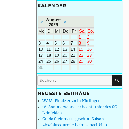
KALENDER
August
«
»
2026
Mo.
Di.
Mi.
Do.
Fr.
Sa.
So.
1
2
3
4
5
6
7
8
9
10
11
12
13
14
15
16
17
18
19
20
21
22
23
24
25
26
27
28
29
30
31
SU
Suchen
nach:
NEUESTE BEITRÄGE
WAM-Finale 2026 in Nürtingen
16. Sommerschnellschachturnier des SC
Leinfelden
Guido Steinmassl gewinnt Saison-
Abschlussturnier beim Schachklub