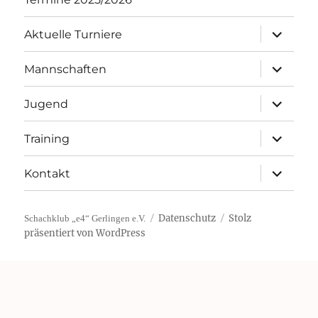
Unterme
Aktuelle Turniere
öffnen
Unterme
Mannschaften
öffnen
Unterme
Jugend
öffnen
Unterme
Training
öffnen
Unterme
Kontakt
öffnen
Datenschutz
Stolz
Schachklub „e4“ Gerlingen e.V.
präsentiert von WordPress