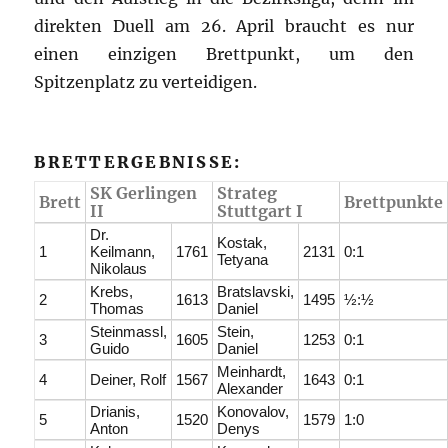
direkten Duell am 26. April braucht es nur
einen einzigen Brettpunkt, um den
Spitzenplatz zu verteidigen.
BRETTERGEBNISSE:
SK Gerlingen
Strateg
Brett
Brettpunkte
II
Stuttgart I
Dr.
Kostak,
1
Keilmann,
1761
2131
0:1
Tetyana
Nikolaus
Krebs,
Bratslavski,
2
1613
1495
½:½
Thomas
Daniel
Steinmassl,
Stein,
3
1605
1253
0:1
Guido
Daniel
Meinhardt,
4
Deiner, Rolf
1567
1643
0:1
Alexander
Drianis,
Konovalov,
5
1520
1579
1:0
Anton
Denys