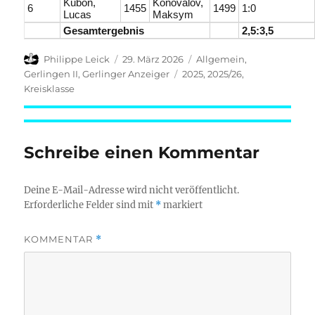
Kubon,
Konovalov,
6
1455
1499
1:0
Lucas
Maksym
Gesamtergebnis
2,5:3,5
Autor
Veröffentlicht
Kategorien
Philippe Leick
29. März 2026
Allgemein
,
am
Schlagwörter
Gerlingen II
,
Gerlinger Anzeiger
2025
,
2025/26
,
Kreisklasse
Schreibe einen Kommentar
Deine E-Mail-Adresse wird nicht veröffentlicht.
Erforderliche Felder sind mit
*
markiert
KOMMENTAR
*