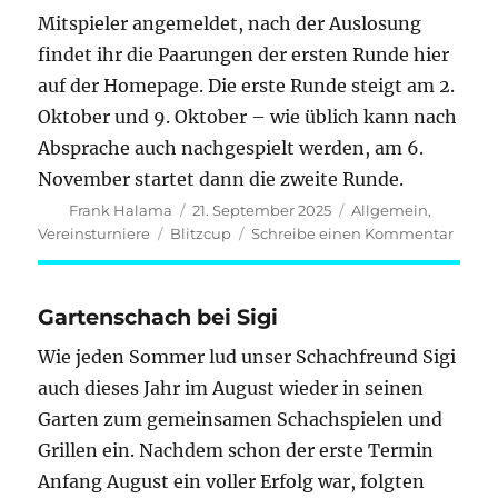
Mitspieler angemeldet, nach der Auslosung
findet ihr die Paarungen der ersten Runde hier
auf der Homepage. Die erste Runde steigt am 2.
Oktober und 9. Oktober – wie üblich kann nach
Absprache auch nachgespielt werden, am 6.
November startet dann die zweite Runde.
Autor
Veröffentlicht
Kategorien
Frank Halama
21. September 2025
Allgemein
,
am
Schlagwörter
zu
Vereinsturniere
Blitzcup
Schreibe einen Kommentar
Blitz
2025/
startet
Gartenschach bei Sigi
Wie jeden Sommer lud unser Schachfreund Sigi
auch dieses Jahr im August wieder in seinen
Garten zum gemeinsamen Schachspielen und
Grillen ein. Nachdem schon der erste Termin
Anfang August ein voller Erfolg war, folgten