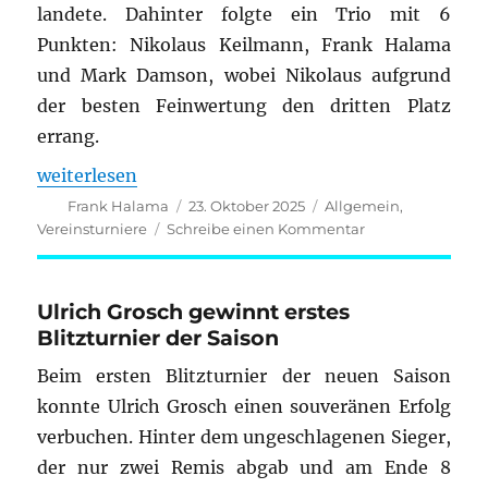
landete. Dahinter folgte ein Trio mit 6
Punkten: Nikolaus Keilmann, Frank Halama
und Mark Damson, wobei Nikolaus aufgrund
der besten Feinwertung den dritten Platz
errang.
„Blitzcup: Philippe Leick siegt im zweiten Turnier d
weiterlesen
Autor
Veröffentlicht
Kategorien
Frank Halama
23. Oktober 2025
Allgemein
,
am
zu
Vereinsturniere
Schreibe einen Kommentar
Blitzcup:
Philippe
Leick
Ulrich Grosch gewinnt erstes
siegt
Blitzturnier der Saison
im
zweiten
Beim ersten Blitzturnier der neuen Saison
Turnier
konnte Ulrich Grosch einen souveränen Erfolg
der
Saison
verbuchen. Hinter dem ungeschlagenen Sieger,
der nur zwei Remis abgab und am Ende 8