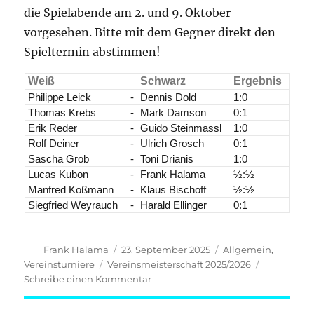
die Spielabende am 2. und 9. Oktober
vorgesehen. Bitte mit dem Gegner direkt den
Spieltermin abstimmen!
Weiß
Schwarz
Ergebnis
Philippe Leick
-
Dennis Dold
1:0
Thomas Krebs
-
Mark Damson
0:1
Erik Reder
-
Guido Steinmassl
1:0
Rolf Deiner
-
Ulrich Grosch
0:1
Sascha Grob
-
Toni Drianis
1:0
Lucas Kubon
-
Frank Halama
½:½
Manfred Koßmann
-
Klaus Bischoff
½:½
Siegfried Weyrauch
-
Harald Ellinger
0:1
Autor
Veröffentlicht
Kategorien
Frank Halama
23. September 2025
Allgemein
,
am
Schlagwörter
Vereinsturniere
Vereinsmeisterschaft 2025/2026
zu
Schreibe einen Kommentar
Vereinsmeisterschaft
25/26