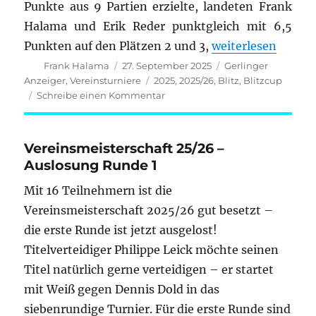
Punkte aus 9 Partien erzielte, landeten Frank
Halama und Erik Reder punktgleich mit 6,5
„Ulrich Grosch gew
Punkten auf den Plätzen 2 und 3,
weiterlesen
Autor
Veröffentlicht
Kategorien
Frank Halama
27. September 2025
Gerlinger
am
Schlagwörter
Anzeiger
,
Vereinsturniere
2025
,
2025/26
,
Blitz
,
Blitzcup
zu
Schreibe einen Kommentar
Ulrich
Grosch
gewinnt
Vereinsmeisterschaft 25/26 –
erstes
Auslosung Runde 1
Blitzturnier
der
Mit 16 Teilnehmern ist die
Saison
Vereinsmeisterschaft 2025/26 gut besetzt –
die erste Runde ist jetzt ausgelost!
Titelverteidiger Philippe Leick möchte seinen
Titel natürlich gerne verteidigen – er startet
mit Weiß gegen Dennis Dold in das
siebenrundige Turnier. Für die erste Runde sind