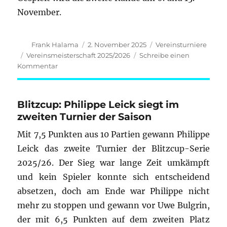
November.
Autor
Veröffentlicht
Kategorien
Frank Halama
2. November 2025
Vereinsturniere
am
Schlagwörter
Vereinsmeisterschaft 2025/2026
Schreibe einen
zu
Kommentar
Vereinsmeisterschaft
–
Auslosung
Blitzcup: Philippe Leick siegt im
2.
zweiten Turnier der Saison
Runde
Mit 7,5 Punkten aus 10 Partien gewann Philippe
Leick das zweite Turnier der Blitzcup-Serie
2025/26. Der Sieg war lange Zeit umkämpft
und kein Spieler konnte sich entscheidend
absetzen, doch am Ende war Philippe nicht
mehr zu stoppen und gewann vor Uwe Bulgrin,
der mit 6,5 Punkten auf dem zweiten Platz