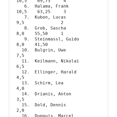
10,5    69,75     4

   6.  Halama, Frank           
10,5    63,25     3

   7.  Kubon, Lucas             
9,5              2

   8.  Grob, Sascha             
8,0    55,50     1

   9.  Steinmassl, Guido        
8,0    41,50

  10.  Bulgrin, Uwe             
7,5

  11.  Keilmann, Nikolai        
6,5

  12.  Ellinger, Harald         
4,5

  13.  Schirm, Lea              
4,0

  14.  Drianis, Anton           
3,5

  15.  Dold, Dennis             
2,0

  16.  Duppuis, Marcel          