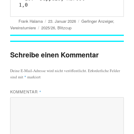
Autor
Veröffentlicht
Kategorien
Frank Halama
23. Januar 2026
Gerlinger Anzeiger
,
am
Schlagwörter
Vereinsturniere
2025/26
,
Blitzcup
Schreibe einen Kommentar
Deine E-Mail-Adresse wird nicht veröffentlicht.
Erforderliche Felder
sind mit
*
markiert
KOMMENTAR
*