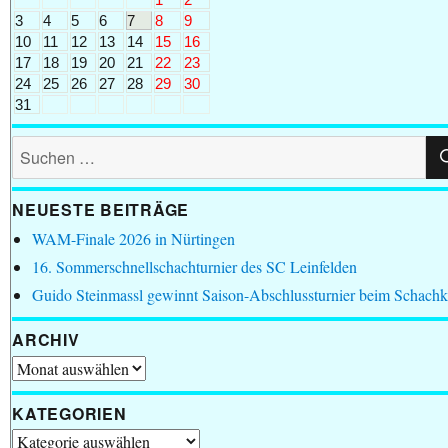
3
4
5
6
7
8
9
10
11
12
13
14
15
16
17
18
19
20
21
22
23
24
25
26
27
28
29
30
31
Suchen
nach:
NEUESTE BEITRÄGE
WAM-Finale 2026 in Nürtingen
16. Sommerschnellschachturnier des SC Leinfelden
Guido Steinmassl gewinnt Saison-Abschlussturnier beim Schachk
ARCHIV
Archiv
KATEGORIEN
Kategorien