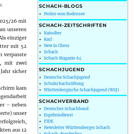
6.
SCHACH-BLOGS
Perlen vom Bodensee
2025/26 mit
SCHACH-ZEITSCHRIFTEN
 an unseren
Kaissiber
ls einziger
Karl
tter mit 52
New in Chess
Schach
n verpasste
Schach Magazin 64
, mit zwei
SCHACHJUGEND
Jahr sicher
Deutsche Schachjugend
Schulschachstiftung
 Schirm kam
Württenbergische Schachjugend (WSJ)
ugendarbeit
SCHACHVERBAND
ler – neben
Deutscher Schachbund
ierte) unser
Ergebnisdienst
rfolgreich,
FIDE
Newsletter Württemberger Schach
kten aus 12
Schach-Bundesliga