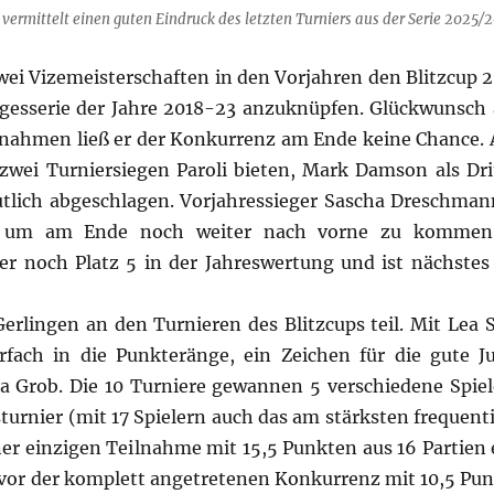
 vermittelt einen guten Eindruck des letzten Turniers aus der Serie 2025/2
zwei Vizemeisterschaften in den Vorjahren den Blitzcup 
gesserie der Jahre 2018-23 anzuknüpfen. Glückwunsch
lnahmen ließ er der Konkurrenz am Ende keine Chance. A
wei Turniersiegen Paroli bieten, Mark Damson als Dri
tlich abgeschlagen. Vorjahressieger Sascha Dreschman
ere, um am Ende noch weiter nach vorne zu kommen
r noch Platz 5 in der Jahreswertung und ist nächstes 
rlingen an den Turnieren des Blitzcups teil. Mit Lea
fach in die Punkteränge, ein Zeichen für die gute J
ha Grob. Die 10 Turniere gewannen 5 verschiedene Spie
turnier (mit 17 Spielern auch das am stärksten frequent
er einzigen Teilnahme mit 15,5 Punkten aus 16 Partien e
vor der komplett angetretenen Konkurrenz mit 10,5 Pun