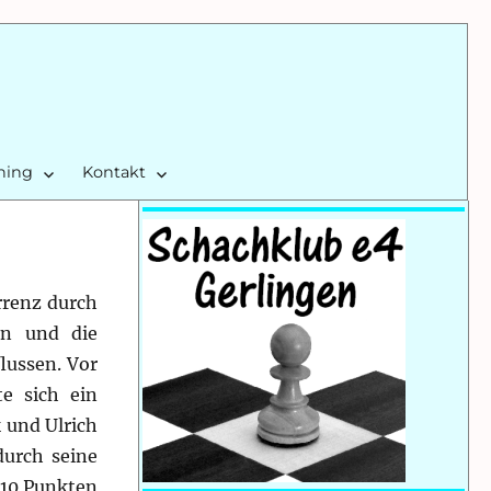
ining
Kontakt
rrenz durch
en und die
lussen. Vor
e sich ein
 und Ulrich
durch seine
t 10 Punkten