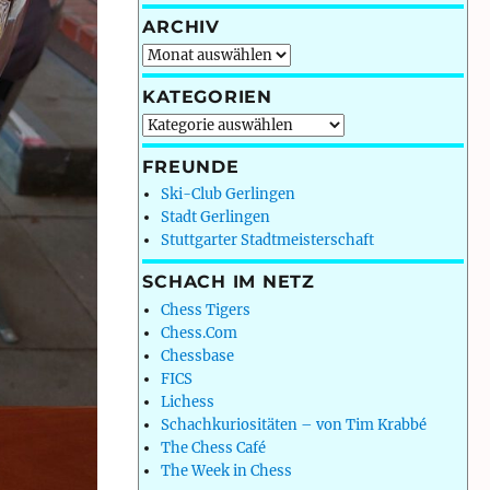
ARCHIV
Archiv
KATEGORIEN
Kategorien
FREUNDE
Ski-Club Gerlingen
Stadt Gerlingen
Stuttgarter Stadtmeisterschaft
SCHACH IM NETZ
Chess Tigers
Chess.Com
Chessbase
FICS
Lichess
Schachkuriositäten – von Tim Krabbé
The Chess Café
The Week in Chess