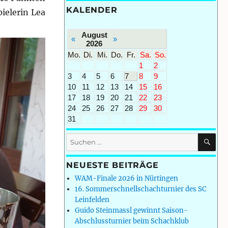
KALENDER
ielerin Lea
August
«
»
2026
Mo.
Di.
Mi.
Do.
Fr.
Sa.
So.
1
2
3
4
5
6
7
8
9
10
11
12
13
14
15
16
17
18
19
20
21
22
23
24
25
26
27
28
29
30
31
SU
Suchen
nach:
NEUESTE BEITRÄGE
WAM-Finale 2026 in Nürtingen
16. Sommerschnellschachturnier des SC
Leinfelden
Guido Steinmassl gewinnt Saison-
Abschlussturnier beim Schachklub