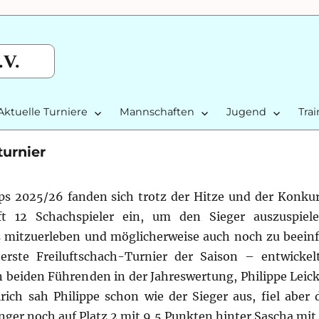
.V.
Aktuelle Turniere
Mannschaften
Jugend
Tra
urnier
ps 2025/26 fanden sich trotz der Hitze und der Konku
t 12 Schachspieler ein, um den Sieger auszuspiel
s mitzuerleben und möglicherweise auch noch zu beeinf
ste Freiluftschach-Turnier der Saison – entwickelt
eiden Führenden in der Jahreswertung, Philippe Leick
ich sah Philippe schon wie der Sieger aus, fiel aber 
inger noch auf Platz 2 mit 9,5 Punkten hinter Sascha mi