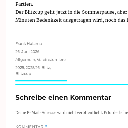
Partien.
Der Blitzcup geht jetzt in die Sommerpause, aber 
Minuten Bedenkzeit ausgetragen wird, noch das 
Autor
Frank Halama
Veröffentlicht
26. Juni 2026
am
Kategorien
Allgemein
,
Vereinsturniere
Schlagwörter
2025
,
2025/26
,
Blitz
,
Blitzcup
Schreibe einen Kommentar
Deine E-Mail-Adresse wird nicht veröffentlicht.
Erforderliche
KOMMENTAR
*