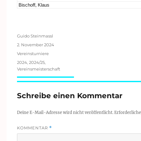
Bischoff, Klaus
Autor
Guido Steinmassl
Veröffentlicht
2. November 2024
am
Kategorien
Vereinsturniere
Schlagwörter
2024
,
2024/25
,
Vereinsmeisterschaft
Schreibe einen Kommentar
Deine E-Mail-Adresse wird nicht veröffentlicht.
Erforderliche
KOMMENTAR
*