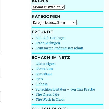
ARCHIV
Archiv
KATEGORIEN
Kategorien
FREUNDE
Ski-Club Gerlingen
Stadt Gerlingen
Stuttgarter Stadtmeisterschaft
SCHACH IM NETZ
Chess Tigers
Chess.Com
Chessbase
FICS
Lichess
Schachkuriositäten – von Tim Krabbé
The Chess Café
The Week in Chess
SCHACH-BLOGS