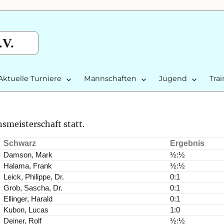
.V.
Aktuelle Turniere
Mannschaften
Jugend
Tra
smeisterschaft statt.
Schwarz
Ergebnis
Damson, Mark
½:½
Halama, Frank
½:½
Leick, Philippe, Dr.
0:1
Grob, Sascha, Dr.
0:1
Ellinger, Harald
0:1
Kubon, Lucas
1:0
Deiner, Rolf
½:½