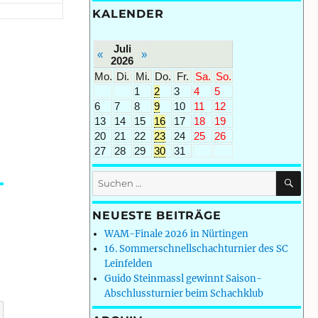
KALENDER
Juli
«
»
2026
Mo.
Di.
Mi.
Do.
Fr.
Sa.
So.
1
2
3
4
5
6
7
8
9
10
11
12
13
14
15
16
17
18
19
20
21
22
23
24
25
26
27
28
29
30
31
SU
Suchen
nach:
NEUESTE BEITRÄGE
WAM-Finale 2026 in Nürtingen
16. Sommerschnellschachturnier des SC
Leinfelden
Guido Steinmassl gewinnt Saison-
Abschlussturnier beim Schachklub