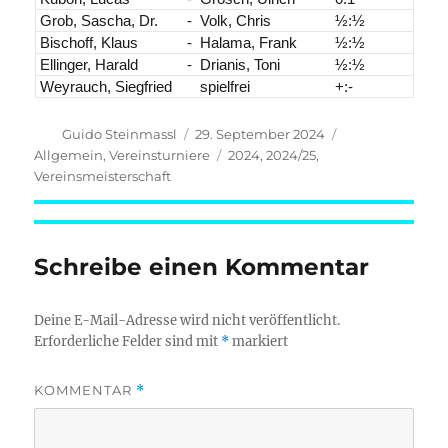
Grob, Sascha, Dr.
-
Volk, Chris
½:½
Bischoff, Klaus
-
Halama, Frank
½:½
Ellinger, Harald
-
Drianis, Toni
½:½
Weyrauch, Siegfried
spielfrei
+:-
Autor
Veröffentlicht
Kategorien
Guido Steinmassl
29. September 2024
am
Schlagwörter
Allgemein
,
Vereinsturniere
2024
,
2024/25
,
Vereinsmeisterschaft
Schreibe einen Kommentar
Deine E-Mail-Adresse wird nicht veröffentlicht.
Erforderliche Felder sind mit
*
markiert
KOMMENTAR
*