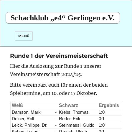
Schachklub „e4“ Gerlingen e.V.
MENÜ
Runde 1 der Vereinsmeisterschaft
Hier die Auslosung zur Runde 1 unserer
Vereinsmeisterschaft 2024/25.
Bitte vereinbart euch für einen der beiden
Spieltermine, am 10. oder 17.Oktober.
Weiß
Schwarz
Ergebnis
Damson, Mark
-
Krebs, Thomas
1:0
Deiner, Rolf
-
Reder, Erik
0:1
Leick, Philippe, Dr.
-
Steinmassl, Guido
1:0
Kubon, Lucas
-
Grosch, Ulrich
0:1