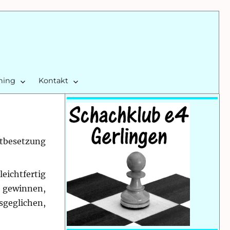
ining
Kontakt
stbesetzung
leichtfertig
u gewinnen,
usgeglichen,