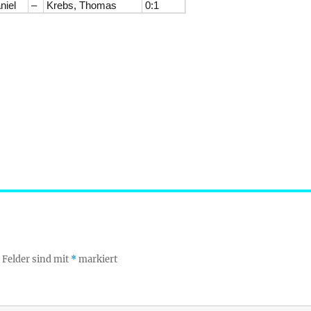
niel
–
Krebs, Thomas
0:1
 Felder sind mit
*
markiert