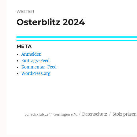
WEITER
Osterblitz 2024
Nächster
Beitrag:
META
Anmelden
Eintrags-Feed
Kommentar-Feed
WordPress.org
Datenschutz
Stolz präsen
Schachklub „e4“ Gerlingen e.V.