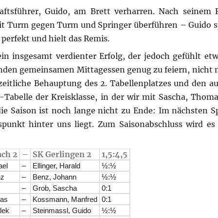
ftsführer, Guido, am Brett verharren. Nach seinem 
 mit Turm gegen Turm und Springer überführen – Guido sp
perfekt und hielt das Remis.
in insgesamt verdienter Erfolg, der jedoch gefühlt et
ßenden gemeinsamen Mittagessen genug zu feiern, nicht n
itliche Behauptung des 2. Tabellenplatzes und den au
Tabelle der Kreisklasse, in der wir mit Sascha, Thom
die Saison ist noch lange nicht zu Ende: Im nächsten Sp
unkt hinter uns liegt. Zum Saisonabschluss wird es
ach 2
–
SK Gerlingen 2
1,5:4,5
ael
–
Ellinger, Harald
½:½
nz
–
Benz, Johann
½:½
–
Grob, Sascha
0:1
eas
–
Kossmann, Manfred
0:1
lek
–
Steinmassl, Guido
½:½