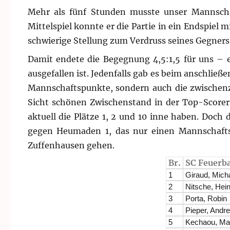
Mehr als fünf Stunden musste unser Mannscha
Mittelspiel konnte er die Partie in ein Endspiel
schwierige Stellung zum Verdruss seines Gegners 
Damit endete die Begegnung 4,5:1,5 für uns – e
ausgefallen ist. Jedenfalls gab es beim anschlie
Mannschaftspunkte, sondern auch die zwischenze
Sicht schönen Zwischenstand in der Top-Scorer-
aktuell die Plätze 1, 2 und 10 inne haben. Doch 
gegen Heumaden 1, das nur einen Mannschaftsp
Zuffenhausen gehen.
Br.
SC Feuerb
1
Giraud, Mich
2
Nitsche, Hei
3
Porta, Robin
4
Pieper, Andr
5
Kechaou, Ma