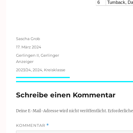
6
Tumback, Da
Autor
Sascha Grob
Veröffentlicht
17. März 2024
am
Kategorien
Gerlingen II
,
Gerlinger
Anzeiger
Schlagwörter
2023/24
,
2024
,
Kreisklasse
Schreibe einen Kommentar
Deine E-Mail-Adresse wird nicht veröffentlicht.
Erforderliche
KOMMENTAR
*