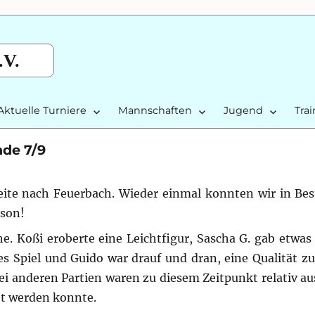
.V.
Aktuelle Turniere
Mannschaften
Jugend
Tra
nde 7/9
Zweite nach Feuerbach. Wieder einmal konnten wir in Be
ison!
e. Koßi eroberte eine Leichtfigur, Sascha G. gab etwas 
res Spiel und Guido war drauf und dran, eine Qualität z
rei anderen Partien waren zu diesem Zeitpunkt relativ a
t werden konnte.