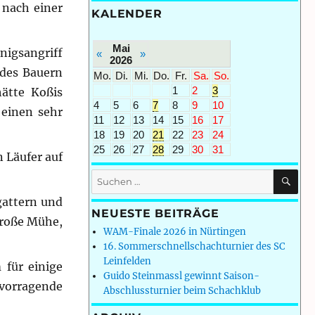
 nach einer
KALENDER
Mai
nigsangriff
«
»
2026
 des Bauern
Mo.
Di.
Mi.
Do.
Fr.
Sa.
So.
1
2
3
hätte Koßis
4
5
6
7
8
9
10
 einen sehr
11
12
13
14
15
16
17
18
19
20
21
22
23
24
25
26
27
28
29
30
31
 Läufer auf
SU
Suchen
nach:
gattern und
NEUESTE BEITRÄGE
große Mühe,
WAM-Finale 2026 in Nürtingen
16. Sommerschnellschachturnier des SC
Leinfelden
 für einige
Guido Steinmassl gewinnt Saison-
rvorragende
Abschlussturnier beim Schachklub