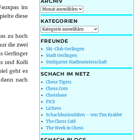
ARCHIV
Fauxpas im
Archiv
ielte diese
KATEGORIEN
Kategorien
was zu hoch
FREUNDE
ur die zwei
Ski-Club Gerlingen
s Gerlinger
Stadt Gerlingen
as und Koßi
Stuttgarter Stadtmeisterschaft
iel geht es
SCHACH IM NETZ
 dann nach
Chess Tigers
Chess.Com
Chessbase
FICS
Lichess
Schachkuriositäten – von Tim Krabbé
The Chess Café
The Week in Chess
SCHACH-BLOGS