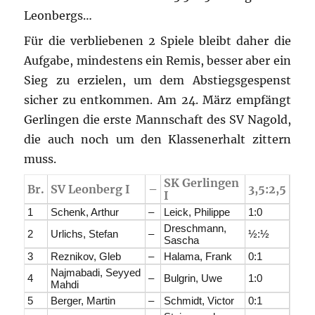
Leonbergs…
Für die verbliebenen 2 Spiele bleibt daher die
Aufgabe, mindestens ein Remis, besser aber ein
Sieg zu erzielen, um dem Abstiegsgespenst
sicher zu entkommen. Am 24. März empfängt
Gerlingen die erste Mannschaft des SV Nagold,
die auch noch um den Klassenerhalt zittern
muss.
SK Gerlingen
Br.
SV Leonberg I
–
3,5:2,5
I
1
Schenk, Arthur
–
Leick, Philippe
1:0
Dreschmann,
2
Urlichs, Stefan
–
½:½
Sascha
3
Reznikov, Gleb
–
Halama, Frank
0:1
Najmabadi, Seyyed
4
–
Bulgrin, Uwe
1:0
Mahdi
5
Berger, Martin
–
Schmidt, Victor
0:1