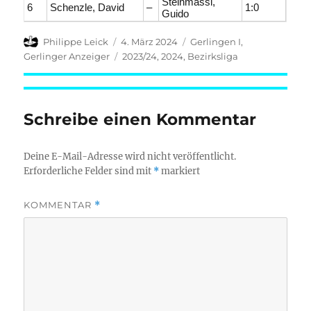
Steinmassl,
6
Schenzle, David
–
1:0
Guido
Autor
Veröffentlicht
Kategorien
Philippe Leick
4. März 2024
Gerlingen I
,
am
Schlagwörter
Gerlinger Anzeiger
2023/24
,
2024
,
Bezirksliga
Schreibe einen Kommentar
Deine E-Mail-Adresse wird nicht veröffentlicht.
Erforderliche Felder sind mit
*
markiert
KOMMENTAR
*