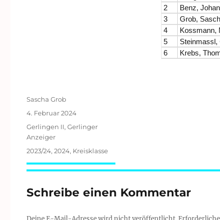
2
Benz, Johan
3
Grob, Sasc
4
Kossmann, 
5
Steinmassl,
6
Krebs, Tho
Autor
Sascha Grob
Veröffentlicht
4. Februar 2024
am
Kategorien
Gerlingen II
,
Gerlinger
Anzeiger
Schlagwörter
2023/24
,
2024
,
Kreisklasse
Schreibe einen Kommentar
Deine E-Mail-Adresse wird nicht veröffentlicht.
Erforderliche