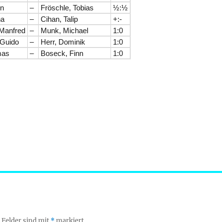
n
–
Fröschle, Tobias
½:½
ha
–
Cihan, Talip
+:-
Manfred
–
Munk, Michael
1:0
 Guido
–
Herr, Dominik
1:0
mas
–
Boseck, Finn
1:0
 Felder sind mit
*
markiert