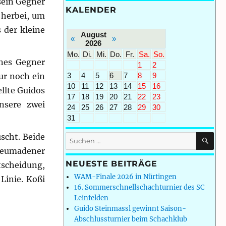
sein Gegner
KALENDER
 herbei, um
 der kleine
August
«
»
2026
Mo.
Di.
Mi.
Do.
Fr.
Sa.
So.
ines Gegner
1
2
3
4
5
6
7
8
9
ur noch ein
10
11
12
13
14
15
16
llte Guidos
17
18
19
20
21
22
23
nsere zwei
24
25
26
27
28
29
30
31
SU
scht. Beide
Suchen
nach:
 Heumadener
NEUESTE BEITRÄGE
tscheidung,
WAM-Finale 2026 in Nürtingen
Linie. Koßi
16. Sommerschnellschachturnier des SC
Leinfelden
Guido Steinmassl gewinnt Saison-
Abschlussturnier beim Schachklub