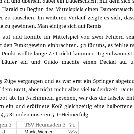
tüm an und übersah dabei ein Dauerschach, mit dem sich 
e Harald zu Beginn des Mittelspiels einen Damentausch
 zu tauschen. Im weiteren Verlauf zeigte es sich, dass
ie zu gewinnen. Man einigte sich auf Remis.
g auf und konnte im Mittelspiel von zwei Fehlern se
r den Punktgewinn einbrachten. 3:1 für uns, es fehlte n
 Punkt wollte lange Zeit nicht kommen. Irgendwann ste
 Läufer ein und Guido machte einen Deckel auf u
5 Züge vergangen und es war erst ein Springer abgetau
f dem Brett, aber nicht mehr allzu viel Bedenkzeit. Der
ebot ab. Im Nachhinein gesehen, war das die falsche En
n ein und eröffnete Koßi gleichzeitig eine halboffene 
a 4,5 Stunden unseren 5:1-Heimerfolg.
gen 2
–
TSV Heumaden 2
5:1
ald
–
Munk, Werner
½:½