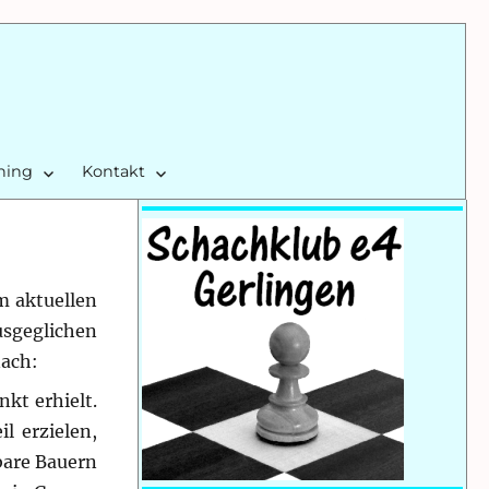
ining
Kontakt
m aktuellen
usgeglichen
nach:
kt erhielt.
l erzielen,
bare Bauern