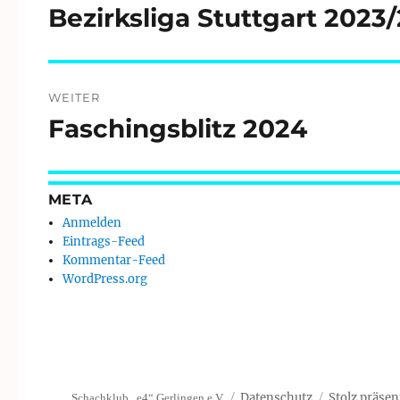
Bezirksliga Stuttgart 2023
Vorheriger
Beitrag:
WEITER
Faschingsblitz 2024
Nächster
Beitrag:
META
Anmelden
Eintrags-Feed
Kommentar-Feed
WordPress.org
Datenschutz
Stolz präsen
Schachklub „e4“ Gerlingen e.V.