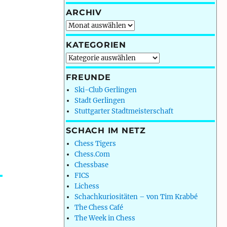
ARCHIV
Archiv
KATEGORIEN
Kategorien
FREUNDE
Ski-Club Gerlingen
Stadt Gerlingen
Stuttgarter Stadtmeisterschaft
SCHACH IM NETZ
Chess Tigers
Chess.Com
Chessbase
FICS
Lichess
Schachkuriositäten – von Tim Krabbé
The Chess Café
The Week in Chess