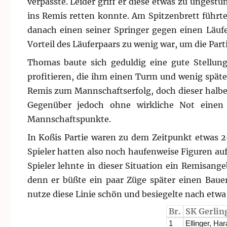
verpasste. Leider griff er diese etwas zu unges
ins Remis retten konnte. Am Spitzenbrett führt
danach einen seiner Springer gegen einen Läufer
Vorteil des Läuferpaars zu wenig war, um die Part
Thomas baute sich geduldig eine gute Stellun
profitieren, die ihm einen Turm und wenig späte
Remis zum Mannschaftserfolg, doch dieser halbe
Gegenüber jedoch ohne wirkliche Not einen
Mannschaftspunkte.
In Koßis Partie waren zu dem Zeitpunkt etwas 2
Spieler hatten also noch haufenweise Figuren au
Spieler lehnte in dieser Situation ein Remisang
denn er büßte ein paar Züge später einen Bauer
nutze diese Linie schön und besiegelte nach etw
Br.
SK Gerlin
1
Ellinger, Har