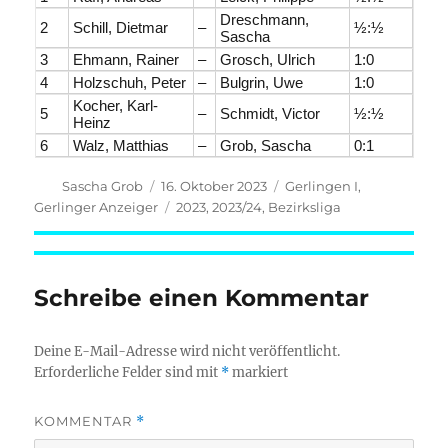
Dreschmann,
2
Schill, Dietmar
–
½:½
Sascha
3
Ehmann, Rainer
–
Grosch, Ulrich
1:0
4
Holzschuh, Peter
–
Bulgrin, Uwe
1:0
Kocher, Karl-
5
–
Schmidt, Victor
½:½
Heinz
6
Walz, Matthias
–
Grob, Sascha
0:1
Autor
Veröffentlicht
Kategorien
Sascha Grob
16. Oktober 2023
Gerlingen I
,
am
Schlagwörter
Gerlinger Anzeiger
2023
,
2023/24
,
Bezirksliga
Schreibe einen Kommentar
Deine E-Mail-Adresse wird nicht veröffentlicht.
Erforderliche Felder sind mit
*
markiert
KOMMENTAR
*