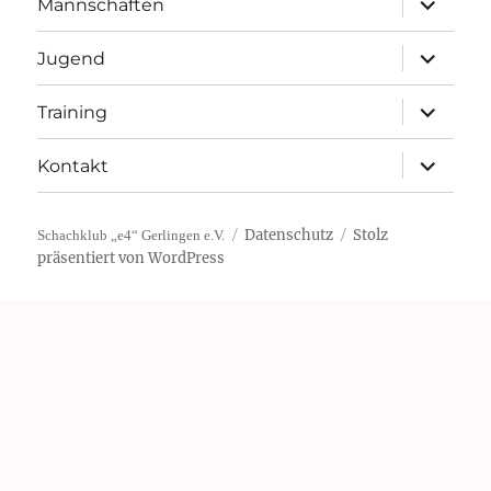
Mannschaften
öffnen
Unterme
Jugend
öffnen
Unterme
Training
öffnen
Unterme
Kontakt
öffnen
Datenschutz
Stolz
Schachklub „e4“ Gerlingen e.V.
präsentiert von WordPress