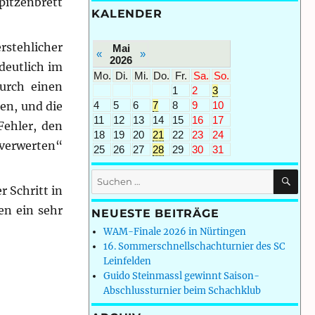
itzenbrett
KALENDER
rstehlicher
Mai
«
»
2026
deutlich im
Mo.
Di.
Mi.
Do.
Fr.
Sa.
So.
urch einen
1
2
3
4
5
6
7
8
9
10
nen, und die
11
12
13
14
15
16
17
Fehler, den
18
19
20
21
22
23
24
verwerten“
25
26
27
28
29
30
31
SU
Suchen
 Schritt in
nach:
en ein sehr
NEUESTE BEITRÄGE
WAM-Finale 2026 in Nürtingen
16. Sommerschnellschachturnier des SC
Leinfelden
Guido Steinmassl gewinnt Saison-
Abschlussturnier beim Schachklub