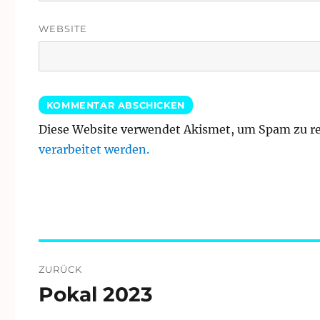
WEBSITE
Diese Website verwendet Akismet, um Spam zu r
verarbeitet werden.
Beitragsnavigation
ZURÜCK
Pokal 2023
Vorheriger
Beitrag: