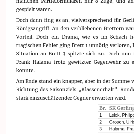
manchen Partieformularen nur 8 Züge, und an 
gespielt waren.
Doch dann fing es an, vielversprechend für Ger
Königsangriff. An den verbliebenen Brettern war
Vorteil. Doch ein Drama, wie es im Schach 
tragischen Fehler ging Brett 1 unnötig verloren, 
Situation an Brett 3 spitzte sich zu. Doch nun 
Frank Halama trotz gewitzter Gegenwehr zu e
konnte.
Am Ende stand ein knapper, aber in der Summe ver
Richtung des Saisonziels „Klassenerhalt“. Run
stark einzuschätzender Gegner erwarten wird.
Br.
SK Gerlin
1
Leick, Philip
2
Grosch, Ulri
3
Halama, Fra