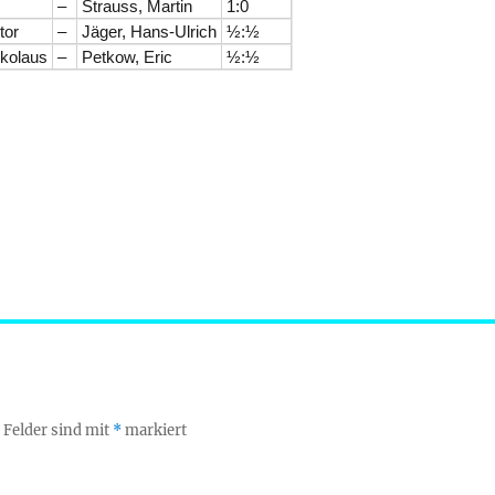
–
Strauss, Martin
1:0
tor
–
Jäger, Hans-Ulrich
½:½
ikolaus
–
Petkow, Eric
½:½
 Felder sind mit
*
markiert