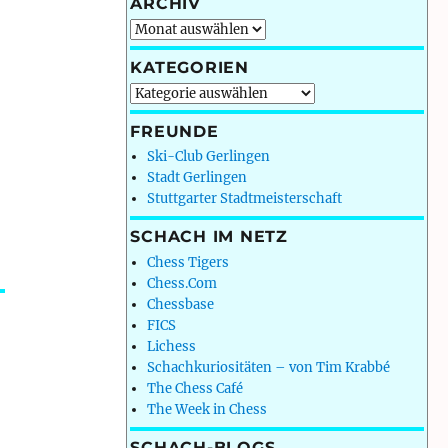
ARCHIV
Archiv
KATEGORIEN
Kategorien
FREUNDE
Ski-Club Gerlingen
Stadt Gerlingen
Stuttgarter Stadtmeisterschaft
SCHACH IM NETZ
Chess Tigers
Chess.Com
Chessbase
FICS
Lichess
Schachkuriositäten – von Tim Krabbé
The Chess Café
The Week in Chess
SCHACH-BLOGS