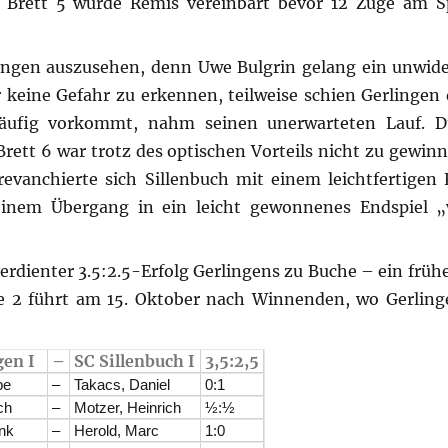
Brett 5 wurde Remis vereinbart bevor 12 Züge am Sp
lingen auszusehen, denn Uwe Bulgrin gelang ein unwide
 keine Gefahr zu erkennen, teilweise schien Gerlingen 
häufig vorkommt, nahm seinen unerwarteten Lauf. D
Brett 6 war trotz des optischen Vorteils nicht zu gewin
revanchierte sich Sillenbuch mit einem leichtfertigen 
inem Übergang in ein leicht gewonnenes Endspiel „
dienter 3.5:2.5-Erfolg Gerlingens zu Buche – ein früher
de 2 führt am 15. Oktober nach Winnenden, wo Gerling
gen I
–
SC Sillenbuch I
3,5:2,5
pe
–
Takacs, Daniel
0:1
ch
–
Motzer, Heinrich
½:½
nk
–
Herold, Marc
1:0