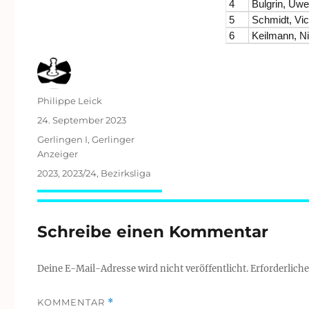
4
Bulgrin, Uwe
5
Schmidt, Vic
6
Keilmann, N
Autor
Philippe Leick
Veröffentlicht
24. September 2023
am
Kategorien
Gerlingen I
,
Gerlinger
Anzeiger
Schlagwörter
2023
,
2023/24
,
Bezirksliga
Schreibe einen Kommentar
Deine E-Mail-Adresse wird nicht veröffentlicht.
Erforderliche
KOMMENTAR
*