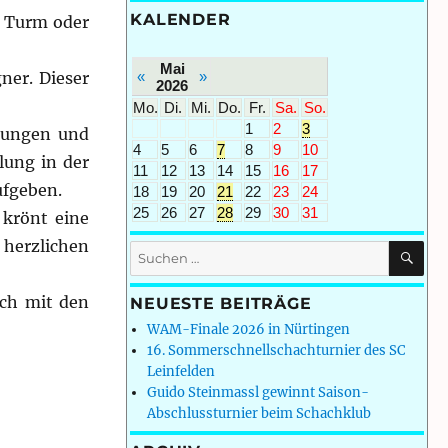
KALENDER
r Turm oder
Mai
«
»
ner. Dieser
2026
Mo.
Di.
Mi.
Do.
Fr.
Sa.
So.
1
2
3
ndungen und
4
5
6
7
8
9
10
lung in der
11
12
13
14
15
16
17
ufgeben.
18
19
20
21
22
23
24
25
26
27
28
29
30
31
krönt eine
herzlichen
SU
Suchen
nach:
ich mit den
NEUESTE BEITRÄGE
WAM-Finale 2026 in Nürtingen
16. Sommerschnellschachturnier des SC
Leinfelden
Guido Steinmassl gewinnt Saison-
Abschlussturnier beim Schachklub