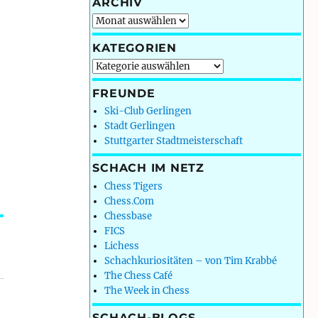
ARCHIV
Archiv
KATEGORIEN
Kategorien
FREUNDE
Ski-Club Gerlingen
Stadt Gerlingen
Stuttgarter Stadtmeisterschaft
SCHACH IM NETZ
Chess Tigers
Chess.Com
Chessbase
FICS
Lichess
Schachkuriositäten – von Tim Krabbé
The Chess Café
The Week in Chess
SCHACH-BLOGS