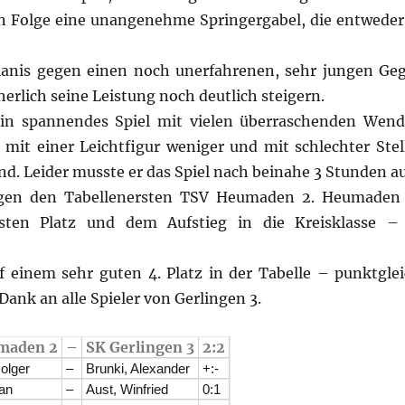
in Folge eine unangenehme Springergabel, die entwede
ianis gegen einen noch unerfahrenen, sehr jungen Geg
herlich seine Leistung noch deutlich steigern.
 ein spannendes Spiel mit vielen überraschenden We
 mit einer Leichtfigur weniger und mit schlechter Stel
nd. Leider musste er das Spiel nach beinahe 3 Stunden a
egen den Tabellenersten TSV Heumaden 2. Heumaden 
sten Platz und dem Aufstieg in die Kreisklasse – 
 einem sehr guten 4. Platz in der Tabelle – punktgle
Dank an alle Spieler von Gerlingen 3.
maden 2
–
SK Gerlingen 3
2:2
olger
–
Brunki, Alexander
+:-
an
–
Aust, Winfried
0:1