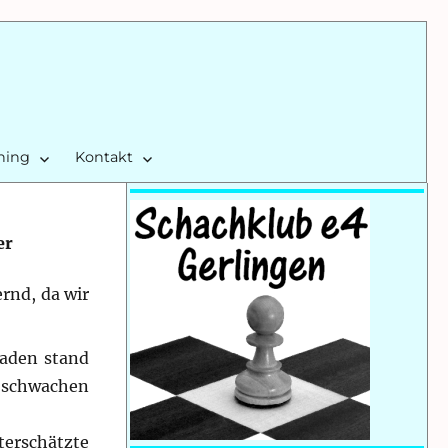
ining
Kontakt
er
rnd, da wir
maden stand
 schwachen
terschätzte