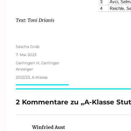
3
Avci, Selm
4
Reichle, S
Text: Toni Drianis
Autor
Sascha Grob
Veröffentlicht
7. Mai 2023
am
Kategorien
Gerlingen III
,
Gerlinger
Anzeiger
Schlagwörter
2022/23
,
A-Klasse
2 Kommentare zu „A-Klasse Stut
Winfried Aust
sagt: