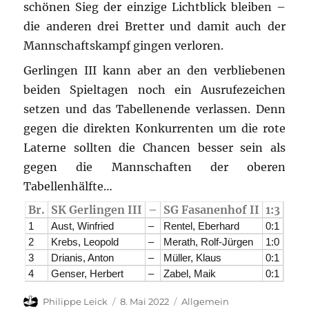
schönen Sieg der einzige Lichtblick bleiben –
die anderen drei Bretter und damit auch der
Mannschaftskampf gingen verloren.
Gerlingen III kann aber an den verbliebenen
beiden Spieltagen noch ein Ausrufezeichen
setzen und das Tabellenende verlassen. Denn
gegen die direkten Konkurrenten um die rote
Laterne sollten die Chancen besser sein als
gegen die Mannschaften der oberen
Tabellenhälfte…
Br.
SK Gerlingen III
–
SG Fasanenhof II
1:3
1
Aust, Winfried
–
Rentel, Eberhard
0:1
2
Krebs, Leopold
–
Merath, Rolf-Jürgen
1:0
3
Drianis, Anton
–
Müller, Klaus
0:1
4
Genser, Herbert
–
Zabel, Maik
0:1
Autor
Veröffentlicht
Kategorien
Philippe Leick
8. Mai 2022
Allgemein