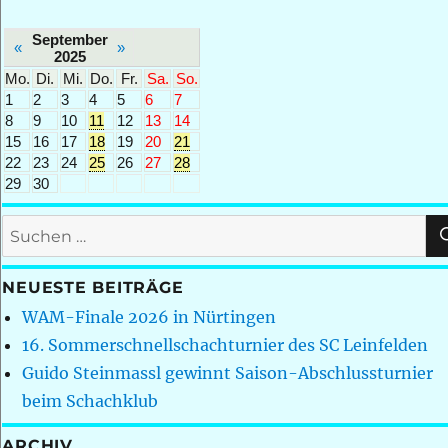
September
«
»
2025
Mo.
Di.
Mi.
Do.
Fr.
Sa.
So.
1
2
3
4
5
6
7
8
9
10
11
12
13
14
15
16
17
18
19
20
21
22
23
24
25
26
27
28
29
30
Suchen
nach:
NEUESTE BEITRÄGE
WAM-Finale 2026 in Nürtingen
16. Sommerschnellschachturnier des SC Leinfelden
Guido Steinmassl gewinnt Saison-Abschlussturnier
beim Schachklub
ARCHIV