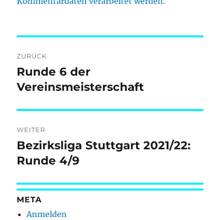
Kommentardaten verarbeitet werden.
Beitragsnavigation
ZURÜCK
Runde 6 der
Vorheriger
Beitrag:
Vereinsmeisterschaft
WEITER
Bezirksliga Stuttgart 2021/22:
Nächster
Beitrag:
Runde 4/9
META
Anmelden