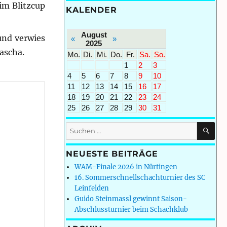
im Blitzcup
KALENDER
August
und verwies
«
»
2025
ascha.
Mo.
Di.
Mi.
Do.
Fr.
Sa.
So.
1
2
3
4
5
6
7
8
9
10
11
12
13
14
15
16
17
18
19
20
21
22
23
24
25
26
27
28
29
30
31
SU
Suchen
nach:
NEUESTE BEITRÄGE
WAM-Finale 2026 in Nürtingen
16. Sommerschnellschachturnier des SC
Leinfelden
Guido Steinmassl gewinnt Saison-
Abschlussturnier beim Schachklub