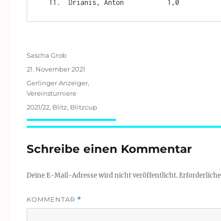
Autor
Sascha Grob
Veröffentlicht
21. November 2021
am
Kategorien
Gerlinger Anzeiger
,
Vereinsturniere
Schlagwörter
2021/22
,
Blitz
,
Blitzcup
Schreibe einen Kommentar
Deine E-Mail-Adresse wird nicht veröffentlicht.
Erforderliche
KOMMENTAR
*