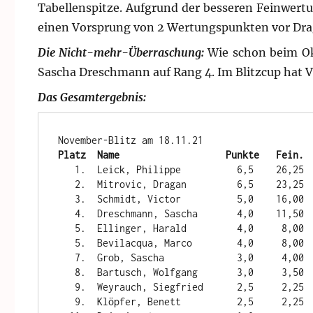
Tabellenspitze. Aufgrund der besseren Feinwertu
einen Vorsprung von 2 Wertungspunkten vor Dra
Die Nicht-mehr-Überraschung:
Wie schon beim Okt
Sascha Dreschmann auf Rang 4. Im Blitzcup hat 
Das Gesamtergebnis:
Platz  Name                   Punkte   Fein. 
   1.  Leick, Philippe          6,5    26,25    12

   2.  Mitrovic, Dragan         6,5    23,25    10

   3.  Schmidt, Victor          5,0    16,00     8

   4.  Dreschmann, Sascha       4,0    11,50     6

   5.  Ellinger, Harald         4,0     8,00     4

   5.  Bevilacqua, Marco        4,0     8,00     4

   7.  Grob, Sascha             3,0     4,00     2

   8.  Bartusch, Wolfgang       3,0     3,50     1

   9.  Weyrauch, Siegfried      2,5     2,25

   9.  Klöpfer, Benett          2,5     2,25
