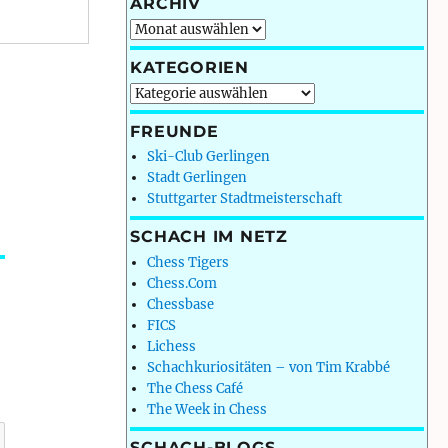
ARCHIV
Archiv
KATEGORIEN
Kategorien
FREUNDE
Ski-Club Gerlingen
Stadt Gerlingen
Stuttgarter Stadtmeisterschaft
SCHACH IM NETZ
Chess Tigers
Chess.Com
Chessbase
FICS
Lichess
Schachkuriositäten – von Tim Krabbé
The Chess Café
The Week in Chess
SCHACH-BLOGS