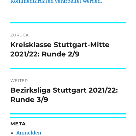
Kommentardaten verarbeitet werden.
Beitragsnavigation
ZURÜCK
Kreisklasse Stuttgart-Mitte
Vorheriger
Beitrag:
2021/22: Runde 2/9
WEITER
Bezirksliga Stuttgart 2021/22:
Nächster
Beitrag:
Runde 3/9
META
Anmelden