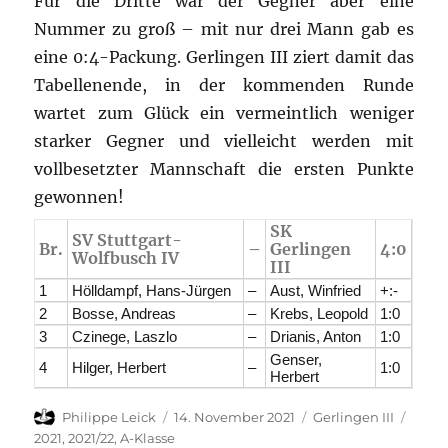
Für die Dritte war der Gegner aber eine
Nummer zu groß – mit nur drei Mann gab es
eine 0:4-Packung. Gerlingen III ziert damit das
Tabellenende, in der kommenden Runde
wartet zum Glück ein vermeintlich weniger
starker Gegner und vielleicht werden mit
vollbesetzter Mannschaft die ersten Punkte
gewonnen!
SK
SV Stuttgart-
Br.
–
Gerlingen
4:0
Wolfbusch IV
III
1
Hölldampf, Hans-Jürgen
–
Aust, Winfried
+:-
2
Bosse, Andreas
–
Krebs, Leopold
1:0
3
Czinege, Laszlo
–
Drianis, Anton
1:0
Genser,
4
Hilger, Herbert
–
1:0
Herbert
Autor
Veröffentlicht
Kategorien
Schla
Philippe Leick
14. November 2021
Gerlingen III
am
2021
,
2021/22
,
A-Klasse