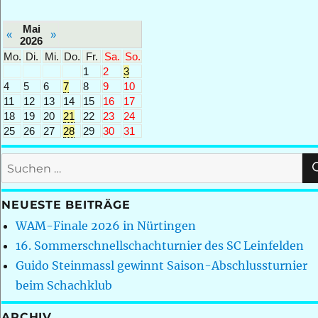
Mai
«
»
2026
Mo.
Di.
Mi.
Do.
Fr.
Sa.
So.
1
2
3
4
5
6
7
8
9
10
11
12
13
14
15
16
17
18
19
20
21
22
23
24
25
26
27
28
29
30
31
Suchen
nach:
NEUESTE BEITRÄGE
WAM-Finale 2026 in Nürtingen
16. Sommerschnellschachturnier des SC Leinfelden
Guido Steinmassl gewinnt Saison-Abschlussturnier
beim Schachklub
ARCHIV