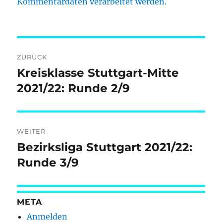
Kommentardaten verarbeitet werden.
Beitragsnavigation
ZURÜCK
Kreisklasse Stuttgart-Mitte
Vorheriger
Beitrag:
2021/22: Runde 2/9
WEITER
Bezirksliga Stuttgart 2021/22:
Nächster
Beitrag:
Runde 3/9
META
Anmelden