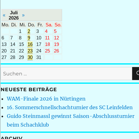
Juli
«
»
2026
Mo.
Di.
Mi.
Do.
Fr.
Sa.
So.
1
2
3
4
5
6
7
8
9
10
11
12
13
14
15
16
17
18
19
20
21
22
23
24
25
26
27
28
29
30
31
Suchen
nach:
NEUESTE BEITRÄGE
WAM-Finale 2026 in Nürtingen
16. Sommerschnellschachturnier des SC Leinfelden
Guido Steinmassl gewinnt Saison-Abschlussturnier
beim Schachklub
ARCHIV