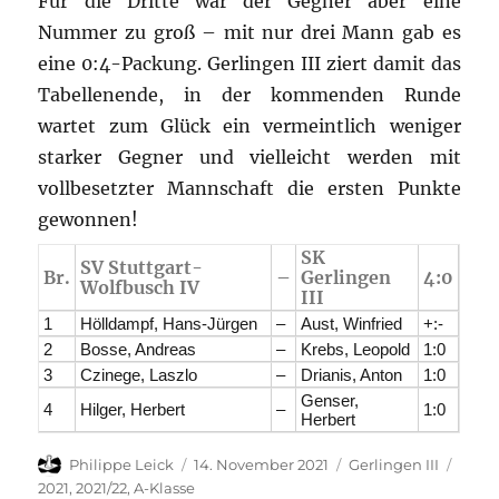
Für die Dritte war der Gegner aber eine
Nummer zu groß – mit nur drei Mann gab es
eine 0:4-Packung. Gerlingen III ziert damit das
Tabellenende, in der kommenden Runde
wartet zum Glück ein vermeintlich weniger
starker Gegner und vielleicht werden mit
vollbesetzter Mannschaft die ersten Punkte
gewonnen!
SK
SV Stuttgart-
Br.
–
Gerlingen
4:0
Wolfbusch IV
III
1
Hölldampf, Hans-Jürgen
–
Aust, Winfried
+:-
2
Bosse, Andreas
–
Krebs, Leopold
1:0
3
Czinege, Laszlo
–
Drianis, Anton
1:0
Genser,
4
Hilger, Herbert
–
1:0
Herbert
Autor
Veröffentlicht
Kategorien
Schla
Philippe Leick
14. November 2021
Gerlingen III
am
2021
,
2021/22
,
A-Klasse