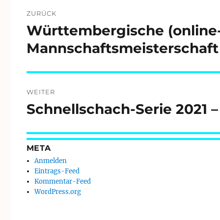
Beitragsnavigation
ZURÜCK
Württembergische (online-)
Vorheriger
Beitrag:
Mannschaftsmeisterschaft
WEITER
Schnellschach-Serie 2021 –
Nächster
Beitrag:
META
Anmelden
Eintrags-Feed
Kommentar-Feed
WordPress.org