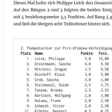
Dieses Mal holte sich Philippe Leick den Gesamt
Auf den Rängen 2 und 3 folgten die beiden Erst
mit 4 beziehungsweise 3,5 Punkten. Auf Rang 4 
und ließ die übrigen acht Teilnehmer hinter sich.
Platz  Name                   Punkte   Fein.
   1.  Leick, Philippe          5,0    16,00

   2.  Dreschmann, Sascha       4,0     9,50

   3.  Mitrovic, Dragan         3,5     6,50

   4.  Bischoff, Klaus          3,0     5,00

   5.  Grob, Sascha             3,0     3,00

   6.  Steinmassl, Guido        2,5     3,75

   7.  Tansek, Branko           2,5     2,25

   8.  Bartusch, Wolfgang       2,0     3,00

   9.  Halama, Frank            2,0     2,50

   9.  Schmidt, Victor          2,0     2,50

  11.  Klöpfer, Bennett         0,5     0,25
