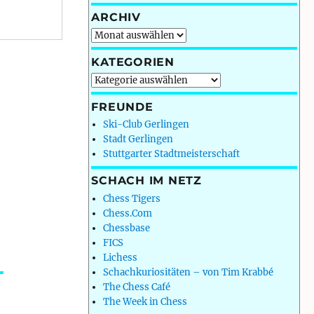
ARCHIV
Archiv
KATEGORIEN
Kategorien
FREUNDE
Ski-Club Gerlingen
Stadt Gerlingen
Stuttgarter Stadtmeisterschaft
SCHACH IM NETZ
Chess Tigers
Chess.Com
Chessbase
FICS
Lichess
Schachkuriositäten – von Tim Krabbé
The Chess Café
The Week in Chess