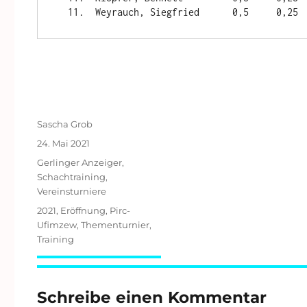
Autor
Sascha Grob
Veröffentlicht
24. Mai 2021
am
Kategorien
Gerlinger Anzeiger
,
Schachtraining
,
Vereinsturniere
Schlagwörter
2021
,
Eröffnung
,
Pirc-
Ufimzew
,
Thementurnier
,
Training
Schreibe einen Kommentar