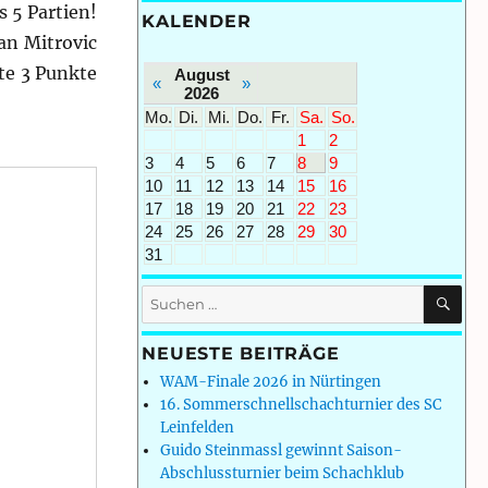
 5 Partien!
KALENDER
an Mitrovic
te 3 Punkte
August
«
»
2026
Mo.
Di.
Mi.
Do.
Fr.
Sa.
So.
1
2
3
4
5
6
7
8
9
10
11
12
13
14
15
16
17
18
19
20
21
22
23
24
25
26
27
28
29
30
31
SU
Suchen
nach:
NEUESTE BEITRÄGE
WAM-Finale 2026 in Nürtingen
16. Sommerschnellschachturnier des SC
Leinfelden
Guido Steinmassl gewinnt Saison-
Abschlussturnier beim Schachklub