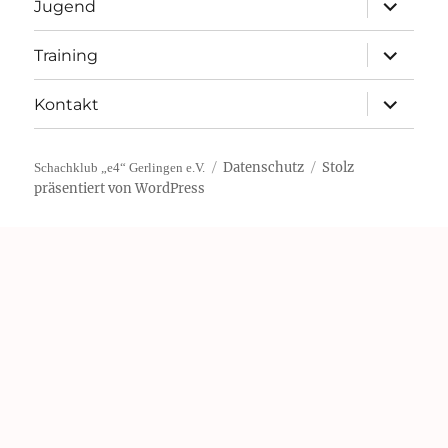
Unterme
Jugend
öffnen
Unterme
Training
öffnen
Unterme
Kontakt
öffnen
Datenschutz
Stolz
Schachklub „e4“ Gerlingen e.V.
präsentiert von WordPress