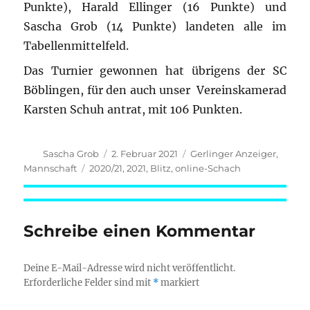
Punkte), Harald Ellinger (16 Punkte) und
Sascha Grob (14 Punkte) landeten alle im
Tabellenmittelfeld.
Das Turnier gewonnen hat übrigens der SC
Böblingen, für den auch unser Vereinskamerad
Karsten Schuh antrat, mit 106 Punkten.
Autor
Veröffentlicht
Kategorien
Sascha Grob
2. Februar 2021
Gerlinger Anzeiger
,
am
Schlagwörter
Mannschaft
2020/21
,
2021
,
Blitz
,
online-Schach
Schreibe einen Kommentar
Deine E-Mail-Adresse wird nicht veröffentlicht.
Erforderliche Felder sind mit
*
markiert