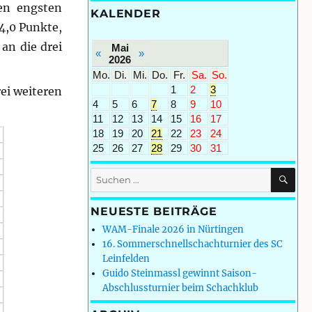
en engsten
KALENDER
 4,0 Punkte,
an die drei
Mai
«
»
2026
Mo.
Di.
Mi.
Do.
Fr.
Sa.
So.
1
2
3
rei weiteren
4
5
6
7
8
9
10
11
12
13
14
15
16
17
18
19
20
21
22
23
24
25
26
27
28
29
30
31
SU
Suchen
nach:
NEUESTE BEITRÄGE
WAM-Finale 2026 in Nürtingen
16. Sommerschnellschachturnier des SC
Leinfelden
Guido Steinmassl gewinnt Saison-
Abschlussturnier beim Schachklub