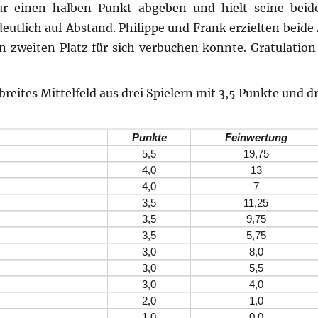
ur einen halben Punkt abgeben und hielt seine beid
eutlich auf Abstand. Philippe und Frank erzielten beide
 zweiten Platz für sich verbuchen konnte. Gratulation 
breites Mittelfeld aus drei Spielern mit 3,5 Punkte und d
Punkte
Feinwertung
5,5
19,75
4,0
13
4,0
7
3,5
11,25
3,5
9,75
3,5
5,75
3,0
8,0
3,0
5,5
3,0
4,0
2,0
1,0
1,0
0,0