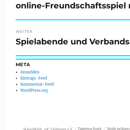
online-Freundschaftsspiel
Vorheriger
Beitrag:
WEITER
Spielabende und Verbandsspi
Nächster
Beitrag:
META
Anmelden
Eintrags-Feed
Kommentar-Feed
WordPress.org
Datenschutz
Stolz präsen
Schachklub „e4“ Gerlingen e.V.