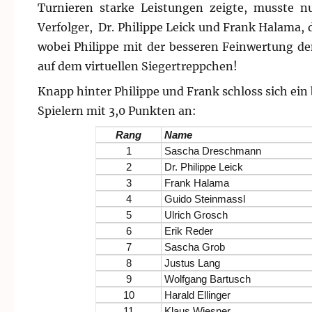
Turnieren starke Leistungen zeigte, musste n
Verfolger, Dr. Philippe Leick und Frank Halama, d
wobei Philippe mit der besseren Feinwertung den
auf dem virtuellen Siegertreppchen!
Knapp hinter Philippe und Frank schloss sich ein 
Spielern mit 3,0 Punkten an:
Rang
Name
1
Sascha Dreschmann
2
Dr. Philippe Leick
3
Frank Halama
4
Guido Steinmassl
5
Ulrich Grosch
6
Erik Reder
7
Sascha Grob
8
Justus Lang
9
Wolfgang Bartusch
10
Harald Ellinger
11
Klaus Wiesner