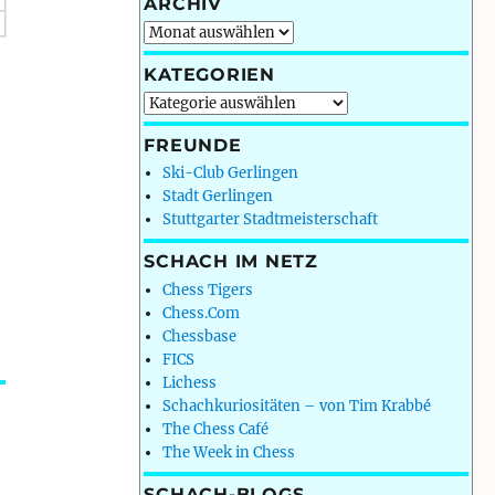
ARCHIV
Archiv
KATEGORIEN
Kategorien
FREUNDE
Ski-Club Gerlingen
Stadt Gerlingen
Stuttgarter Stadtmeisterschaft
SCHACH IM NETZ
Chess Tigers
Chess.Com
Chessbase
FICS
Lichess
Schachkuriositäten – von Tim Krabbé
The Chess Café
The Week in Chess
SCHACH-BLOGS