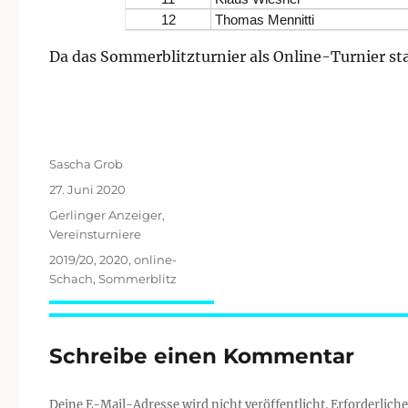
12
Thomas Mennitti
Da das Sommerblitzturnier als Online-Turnier stat
Autor
Sascha Grob
Veröffentlicht
27. Juni 2020
am
Kategorien
Gerlinger Anzeiger
,
Vereinsturniere
Schlagwörter
2019/20
,
2020
,
online-
Schach
,
Sommerblitz
Schreibe einen Kommentar
Deine E-Mail-Adresse wird nicht veröffentlicht.
Erforderliche