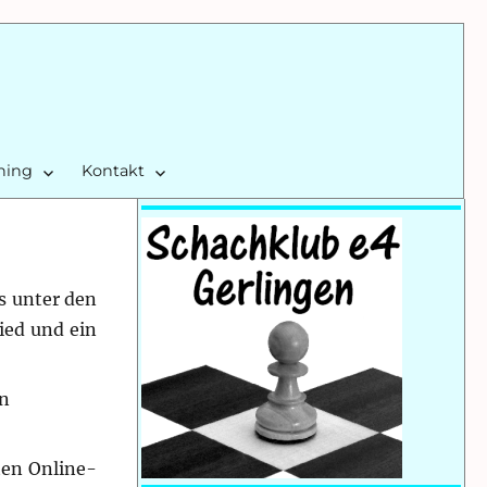
ining
Kontakt
s unter den
ied und ein
en
ten Online-